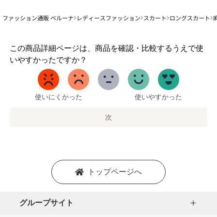
ファッション通販 ベルーナ
レディースファッション
スカート
ロングスカート
1
この商品詳細ページは、商品を確認・比較するうえで使
か
いやすかったですか？
ら
5
ま
で
使いにくかった
使いやすかった
の
オ
次
プ
シ
ョ
ン
を
トップページへ
選
択
し
グループサイト
ま