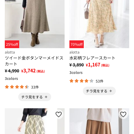
25%off
70%off
alotta
alotta
ツイード金ボタンマーメイドス
水彩柄フレアースカート
カート
1,167
¥ 3,890
¥
(税込)
3,742
¥ 4,990
¥
(税込)
3
colors
3
colors
53件
33件
チラ見をする
チラ見をする