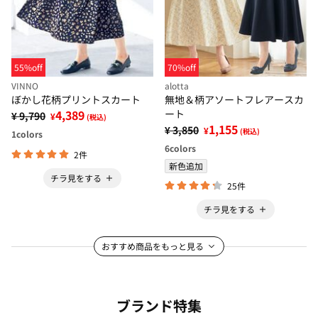
55%off
70%off
VINNO
alotta
ぼかし花柄プリントスカート
無地＆柄アソートフレアースカ
4,389
ート
¥ 9,790
¥
(税込)
1,155
¥ 3,850
¥
(税込)
1
colors
6
colors
2件
新色追加
チラ見をする
25件
チラ見をする
おすすめ商品をもっと見る
ブランド特集