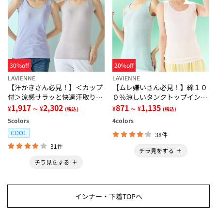
30%off
20%off
LAVIENNE
LAVIENNE
【汗かきさん必見！】＜カップ
【ムレ嫌いさん必見！】綿１０
付＞涼感サラッと快適汗取りタ
０％涼しいタンクトップインナ
ンクトップインナー＜さらりラ
1,917
2,302
ー＜さらりラボ＞
871
1,135
¥
¥
¥
¥
～
(税込)
～
(税込)
ボ＞
5
colors
4
colors
COOL
38件
31件
チラ見をする
チラ見をする
インナー・下着TOPへ