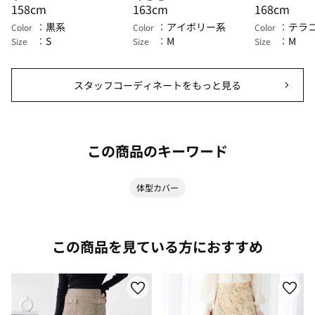
158cm
163cm
168cm
黒系
アイボリー系
テラ
Color
Color
Color
S
M
M
Size
Size
Size
スタッフコーディネートをもっと見る
この商品のキーワード
体型カバー
この商品を見ている方におすすめ