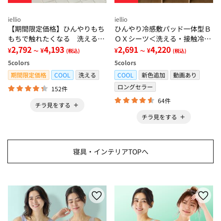
iellio
iellio
【期間限定価格】ひんやりもち
ひんやり冷感敷パッド一体型Ｂ
もちで触れたくなる 洗えるラ
ＯＸシーツ＜洗える・接触冷
グ＜低反発・滑りにくい・接触
2,792
4,193
感・抗菌防臭・時短・家事楽・
2,691
4,220
¥
¥
¥
¥
～
(税込)
～
(税込)
冷感・防ダニ・カーペット＞
ボックスシーツ・寝苦しさ対策
5
colors
5
colors
＞
期間限定価格
COOL
洗える
COOL
新色追加
動画あり
ロングセラー
152件
64件
チラ見をする
チラ見をする
寝具・インテリアTOPへ