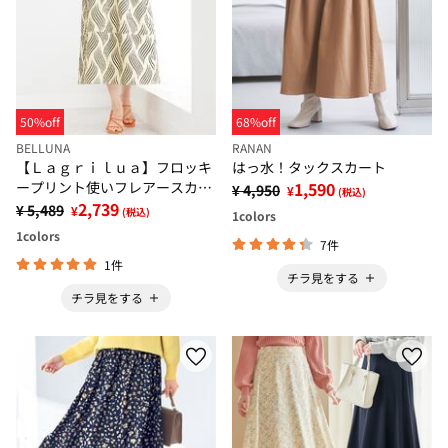
50%off
68%off
BELLUNA
RANAN
【Ｌａｇｒｉｌｕａ】フロッキ
はっ水！タックスカート
ープリント使いフレアースカー
1,590
¥ 4,950
¥
(税込)
ト
2,739
¥ 5,489
¥
(税込)
1
colors
1
colors
7件
1件
チラ見をする
チラ見をする