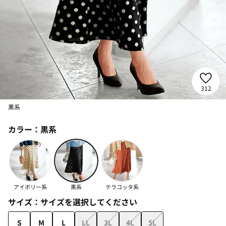
312
黒系
カラー：
黒系
アイボリー系
黒系
テラコッタ系
サイズ：
サイズを選択してください
S
M
L
LL
3L
4L
5L