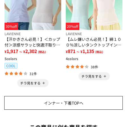
30%off
20%off
LAVIENNE
LAVIENNE
【汗かきさん必見！】＜カップ
【ムレ嫌いさん必見！】綿１０
付＞涼感サラッと快適汗取りタ
０％涼しいタンクトップインナ
ンクトップインナー＜さらりラ
1,917
2,302
ー＜さらりラボ＞
871
1,135
¥
¥
¥
¥
～
(税込)
～
(税込)
ボ＞
5
colors
4
colors
COOL
38件
31件
チラ見をする
チラ見をする
インナー・下着TOPへ