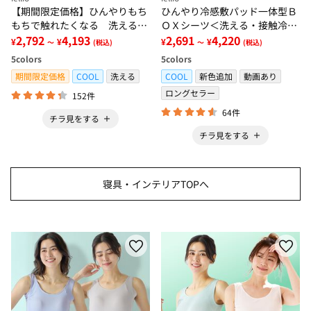
【期間限定価格】ひんやりもち
ひんやり冷感敷パッド一体型Ｂ
もちで触れたくなる 洗えるラ
ＯＸシーツ＜洗える・接触冷
グ＜低反発・滑りにくい・接触
2,792
4,193
感・抗菌防臭・時短・家事楽・
2,691
4,220
¥
¥
¥
¥
～
(税込)
～
(税込)
冷感・防ダニ・カーペット＞
ボックスシーツ・寝苦しさ対策
5
colors
5
colors
＞
期間限定価格
COOL
洗える
COOL
新色追加
動画あり
ロングセラー
152件
64件
チラ見をする
チラ見をする
寝具・インテリアTOPへ