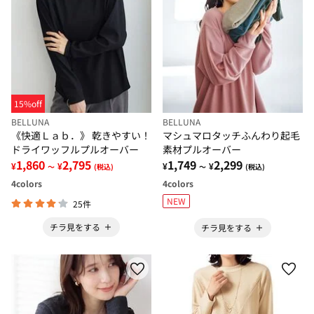
15%off
BELLUNA
BELLUNA
《快適Ｌａｂ．》 乾きやすい！
マシュマロタッチふんわり起毛
ドライワッフルプルオーバー
素材プルオーバー
1,860
2,795
1,749
2,299
¥
¥
¥
¥
～
(税込)
～
(税込)
4
colors
4
colors
NEW
25件
チラ見をする
チラ見をする