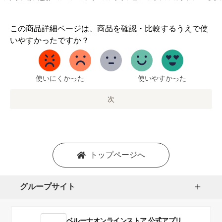
1
この商品詳細ページは、商品を確認・比較するうえで使
か
いやすかったですか？
ら
5
ま
で
使いにくかった
使いやすかった
の
オ
次
プ
シ
ョ
ン
を
トップページへ
選
択
し
グループサイト
ま
す。
1
ベルーナオンラインストア 公式アプリ