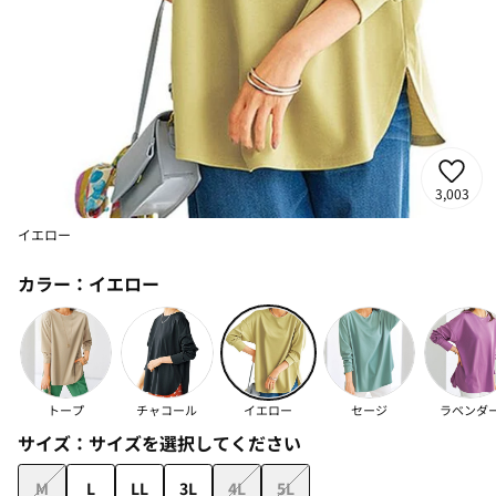
3,003
イエロー
カラー：
イエロー
トープ
チャコール
イエロー
セージ
ラベンダ
サイズ：
サイズを選択してください
M
L
LL
3L
4L
5L