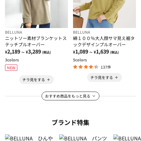
BELLUNA
BELLUNA
ニットソー素材ブランケットス
綿１００％大人顔サマ見え裾タ
テッチプルオーバー
ックデザインプルオーバー
2,189
3,289
1,089
1,639
¥
¥
¥
¥
～
(税込)
～
(税込)
3
colors
5
colors
137件
NEW
チラ見をする
チラ見をする
おすすめ商品をもっと見る
ブランド特集