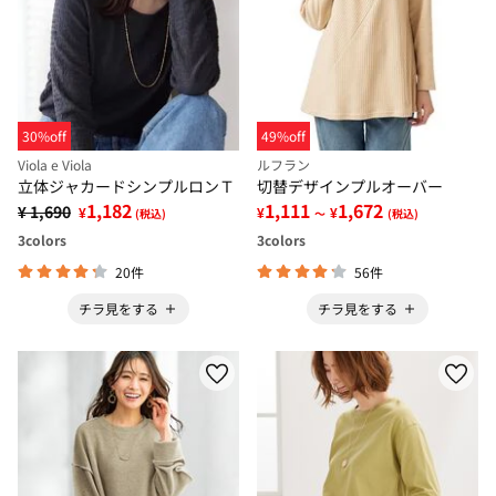
30%off
49%off
Viola e Viola
ルフラン
立体ジャカードシンプルロンＴ
切替デザインプルオーバー
1,182
1,111
1,672
¥ 1,690
¥
¥
¥
(税込)
～
(税込)
3
colors
3
colors
20件
56件
チラ見をする
チラ見をする