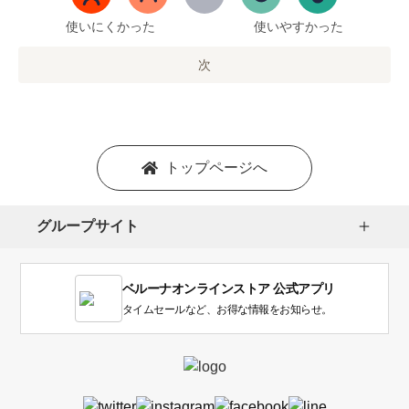
ま
で
使いにくかった
使いやすかった
の
オ
次
プ
シ
ョ
ン
を
トップページへ
選
択
し
グループサイト
ま
す。
1
ベルーナオンラインストア 公式アプリ
は
使
タイムセールなど、お得な情報をお知らせ。
い
に
く
か
っ