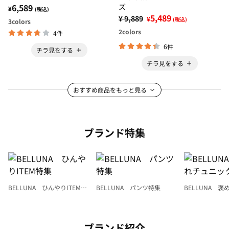
6,589
ズ
¥
(税込)
5,489
¥ 9,889
¥
(税込)
3
colors
2
colors
4件
6件
チラ見をする
チラ見をする
おすすめ商品をもっと見る
ブランド特集
BELLUNA ひんやりITEM特
BELLUNA パンツ特集
BELLUNA 
集
ク
ブランド紹介