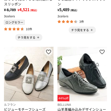
スリッポン
ン
4,521
5,489
¥ 8,789
¥
¥
(税込)
(税込)
3
colors
2
colors
3件
ロングセラー
10件
チラ見をする
チラ見をする
44%off
ルフラン
BELLUNA
ビジューモチーフシューズ
山羊革編み込みデザインシュー