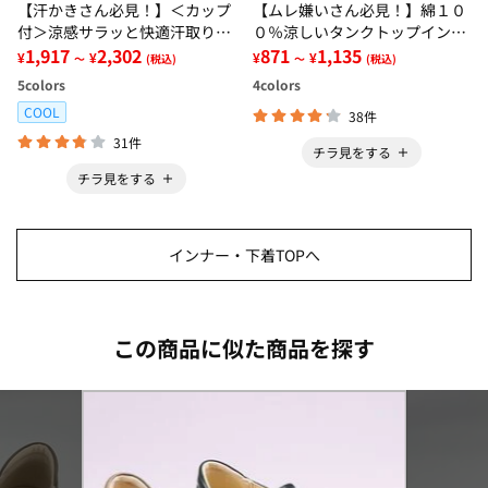
【汗かきさん必見！】＜カップ
【ムレ嫌いさん必見！】綿１０
付＞涼感サラッと快適汗取りタ
０％涼しいタンクトップインナ
ンクトップインナー＜さらりラ
1,917
2,302
ー＜さらりラボ＞
871
1,135
¥
¥
¥
¥
～
(税込)
～
(税込)
ボ＞
5
colors
4
colors
COOL
38件
31件
チラ見をする
チラ見をする
インナー・下着TOPへ
この商品に似た商品を探す