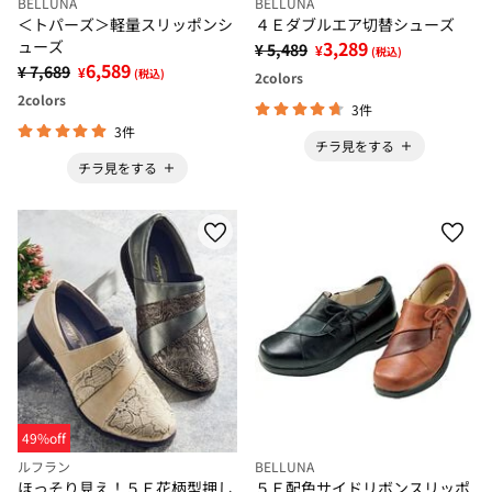
BELLUNA
BELLUNA
＜トパーズ＞軽量スリッポンシ
４Ｅダブルエア切替シューズ
ューズ
3,289
¥ 5,489
¥
(税込)
6,589
¥ 7,689
¥
(税込)
2
colors
2
colors
3件
3件
チラ見をする
チラ見をする
49%off
ルフラン
BELLUNA
ほっそり見え！５Ｅ花柄型押し
５Ｅ配色サイドリボンスリッポ