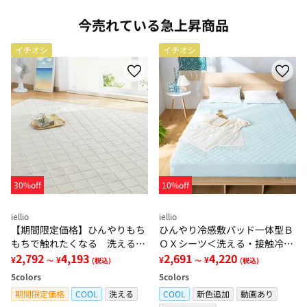
今売れている急上昇商品
イチオシ
イチオシ
30%off
10%off
iellio
iellio
【期間限定価格】ひんやりもち
ひんやり冷感敷パッド一体型Ｂ
もちで触れたくなる 洗えるラ
ＯＸシーツ＜洗える・接触冷
グ＜低反発・滑りにくい・接触
2,792
4,193
感・抗菌防臭・時短・家事楽・
2,691
4,220
¥
¥
¥
¥
～
(税込)
～
(税込)
冷感・防ダニ・カーペット＞
ボックスシーツ・寝苦しさ対策
5
colors
5
colors
＞
期間限定価格
COOL
洗える
COOL
新色追加
動画あり