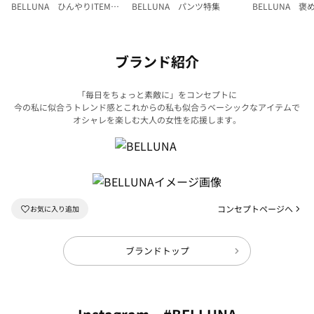
BELLUNA ひんやりITEM特
BELLUNA パンツ特集
BELLUNA 
集
ク
ブランド紹介
「毎日をちょっと素敵に」をコンセプトに
今の私に似合うトレンド感とこれからの私も似合うベーシックなアイテムで
オシャレを楽しむ大人の女性を応援します。
コンセプトページへ
ブランドトップ