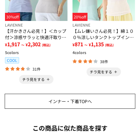
30%off
20%off
LAVIENNE
LAVIENNE
【汗かきさん必見！】＜カップ
【ムレ嫌いさん必見！】綿１０
付＞涼感サラッと快適汗取りタ
０％涼しいタンクトップインナ
ンクトップインナー＜さらりラ
1,917
2,302
ー＜さらりラボ＞
871
1,135
¥
¥
¥
¥
～
(税込)
～
(税込)
ボ＞
5
colors
4
colors
COOL
38件
31件
チラ見をする
チラ見をする
インナー・下着TOPへ
この商品に似た商品を探す