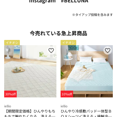
Instagram #BELLUNA
※タイアップ投稿を含みます
今売れている急上昇商品
イチオシ
イチオシ
30%off
10%off
iellio
iellio
【期間限定価格】ひんやりもち
ひんやり冷感敷パッド一体型Ｂ
もちで触れたくなる 洗えるラ
ＯＸシーツ＜洗える・接触冷