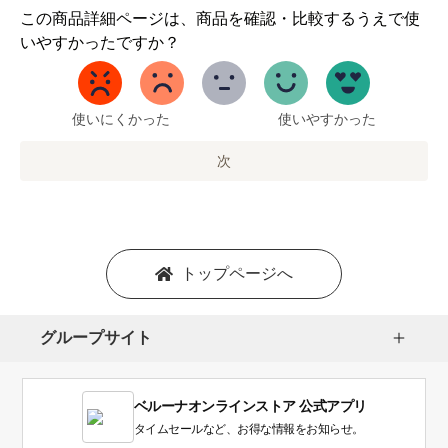
1
この商品詳細ページは、商品を確認・比較するうえで使
か
いやすかったですか？
ら
5
ま
で
使いにくかった
使いやすかった
の
オ
次
プ
シ
ョ
ン
を
トップページへ
選
択
し
グループサイト
ま
す。
1
ベルーナオンラインストア 公式アプリ
は
使
タイムセールなど、お得な情報をお知らせ。