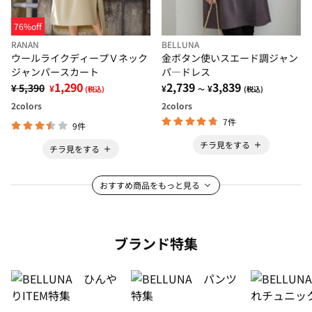
76%off
RANAN
BELLUNA
ウールライクディープＶネック
金ボタン使いスエード調ジャン
ジャンパースカート
パ―ドレス
1,290
2,739
3,839
¥ 5,390
¥
¥
¥
(税込)
～
(税込)
2
colors
2
colors
7件
9件
チラ見をする
チラ見をする
おすすめ商品をもっと見る
ブランド特集