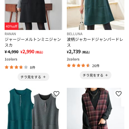
40%off
RANAN
BELLUNA
ジャージーメルトンミニジャン
波柄ジャカードジャンパードレ
スカ
ス
2,990
2,739
¥ 4,990
¥
¥
(税込)
(税込)
1
colors
2
colors
26件
8件
チラ見をする
チラ見をする