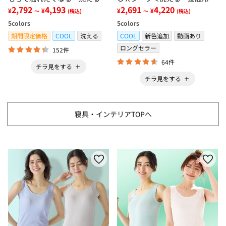
グ＜低反発・滑りにくい・接触
2,792
4,193
感・抗菌防臭・時短・家事楽・
2,691
4,220
¥
¥
¥
¥
～
(税込)
～
(税込)
冷感・防ダニ・カーペット＞
ボックスシーツ・寝苦しさ対策
5
colors
5
colors
＞
期間限定価格
COOL
洗える
COOL
新色追加
動画あり
ロングセラー
152件
64件
チラ見をする
チラ見をする
寝具・インテリアTOPへ