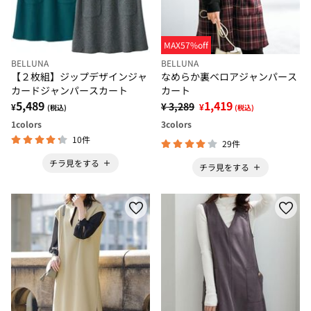
MAX57%off
BELLUNA
BELLUNA
【２枚組】ジップデザインジャ
なめらか裏ベロアジャンパース
カードジャンパースカート
カート
5,489
1,419
¥ 3,289
¥
¥
(税込)
(税込)
1
colors
3
colors
10件
29件
チラ見をする
チラ見をする