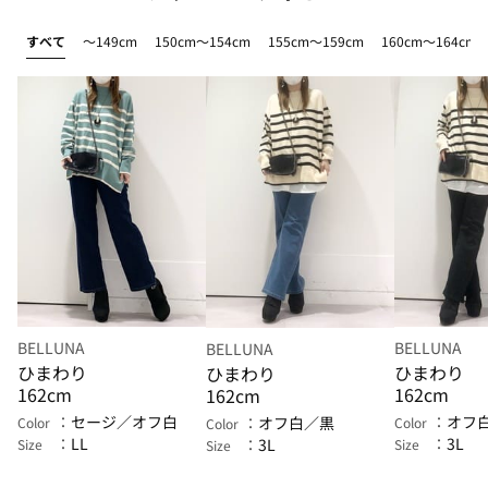
すべて
～149cm
150cm～154cm
155cm～159cm
160cm～164cm
BELLUNA
BELLUNA
BELLUNA
ひまわり
ひまわり
ひまわり
162cm
162cm
162cm
セージ／オフ白
オフ
オフ白／黒
Color
Color
Color
LL
3L
3L
Size
Size
Size