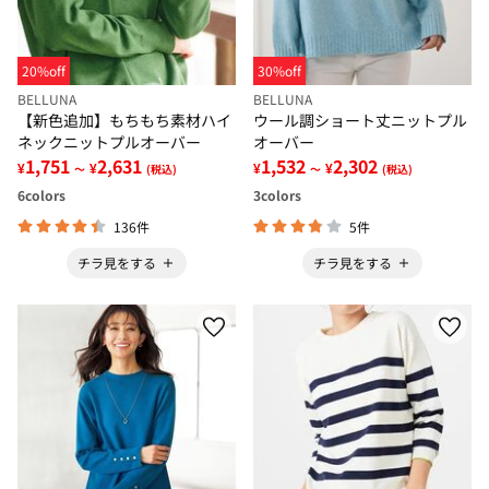
20%off
30%off
BELLUNA
BELLUNA
【新色追加】もちもち素材ハイ
ウール調ショート丈ニットプル
ネックニットプルオーバー
オーバー
1,751
2,631
1,532
2,302
¥
¥
¥
¥
～
(税込)
～
(税込)
6
colors
3
colors
136件
5件
チラ見をする
チラ見をする