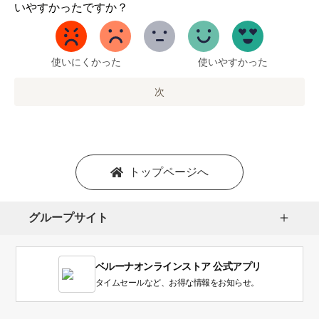
か
いやすかったですか？
ら
5
ま
で
使いにくかった
使いやすかった
の
オ
次
プ
シ
ョ
ン
を
トップページへ
選
択
し
グループサイト
ま
す。
1
ベルーナオンラインストア 公式アプリ
は
使
タイムセールなど、お得な情報をお知らせ。
い
に