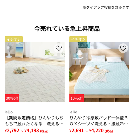
※タイアップ投稿を含みます
今売れている急上昇商品
イチオシ
イチオシ
30%off
10%off
iellio
iellio
【期間限定価格】ひんやりもち
ひんやり冷感敷パッド一体型Ｂ
もちで触れたくなる 洗えるラ
ＯＸシーツ＜洗える・接触冷
グ＜低反発・滑りにくい・接触
2,792
4,193
感・抗菌防臭・時短・家事楽・
2,691
4,220
¥
¥
¥
¥
～
(税込)
～
(税込)