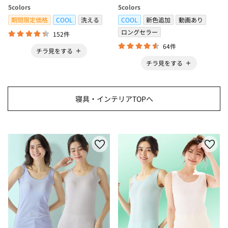
冷感・防ダニ・カーペット＞
ボックスシーツ・寝苦しさ対策
5
colors
5
colors
＞
期間限定価格
COOL
洗える
COOL
新色追加
動画あり
ロングセラー
152件
64件
チラ見をする
チラ見をする
寝具・インテリアTOPへ