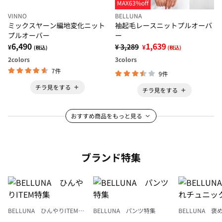
MAX63%off
VINNO
BELLUNA
ミックスヤーン編地変化ニット
袖起毛レースニットプルオーバ
プルオーバー
ー
6,490
1,639
¥ 3,289
¥
¥
(税込)
(税込)
2
colors
3
colors
7件
9件
チラ見をする
チラ見をする
おすすめ商品をもっと見る
ブランド特集
BELLUNA ひんやりITEM特
BELLUNA パンツ特集
BELLUNA 
集
ク