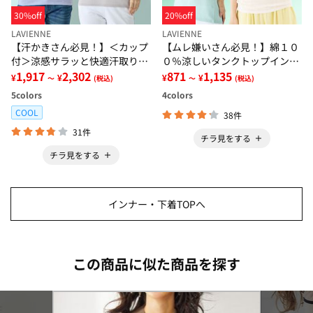
30%off
20%off
LAVIENNE
LAVIENNE
【汗かきさん必見！】＜カップ
【ムレ嫌いさん必見！】綿１０
付＞涼感サラッと快適汗取りタ
０％涼しいタンクトップインナ
ンクトップインナー＜さらりラ
1,917
2,302
ー＜さらりラボ＞
871
1,135
¥
¥
¥
¥
～
(税込)
～
(税込)
ボ＞
5
colors
4
colors
COOL
38件
31件
チラ見をする
チラ見をする
インナー・下着TOPへ
この商品に似た商品を探す