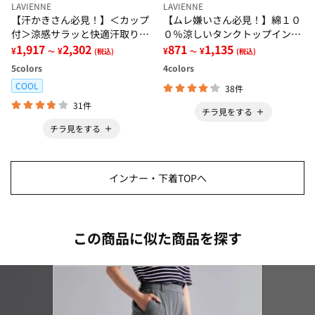
LAVIENNE
LAVIENNE
【汗かきさん必見！】＜カップ
【ムレ嫌いさん必見！】綿１０
付＞涼感サラッと快適汗取りタ
０％涼しいタンクトップインナ
ンクトップインナー＜さらりラ
1,917
2,302
ー＜さらりラボ＞
871
1,135
¥
¥
¥
¥
～
(税込)
～
(税込)
ボ＞
5
colors
4
colors
COOL
38件
31件
チラ見をする
チラ見をする
インナー・下着TOPへ
この商品に似た商品を探す