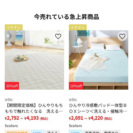
今売れている急上昇商品
イチオシ
イチオシ
30%off
10%off
iellio
iellio
【期間限定価格】ひんやりもち
ひんやり冷感敷パッド一体型Ｂ
もちで触れたくなる 洗えるラ
ＯＸシーツ＜洗える・接触冷
グ＜低反発・滑りにくい・接触
2,792
4,193
感・抗菌防臭・時短・家事楽・
2,691
4,220
¥
¥
¥
¥
～
(税込)
～
(税込)
冷感・防ダニ・カーペット＞
ボックスシーツ・寝苦しさ対策
5
colors
5
colors
＞
期間限定価格
COOL
洗える
COOL
新色追加
動画あり