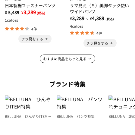
日本製裾ファスナーパンツ
サマ見え（Ｓ）美脚タック使い
3,289
ワイドパンツ
¥ 5,489
¥
(税込)
3,289
4,389
¥
¥
～
(税込)
1
colors
4
colors
4件
4件
チラ見をする
チラ見をする
おすすめ商品をもっと見る
ブランド特集
BELLUNA ひんやりITEM特
BELLUNA パンツ特集
BELLUNA 
集
ク