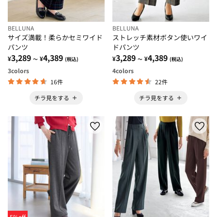
BELLUNA
BELLUNA
サイズ満載！柔らかセミワイド
ストレッチ素材ボタン使いワイ
パンツ
ドパンツ
3,289
4,389
3,289
4,389
¥
¥
¥
¥
～
(税込)
～
(税込)
3
colors
4
colors
16件
22件
チラ見をする
チラ見をする
5%off