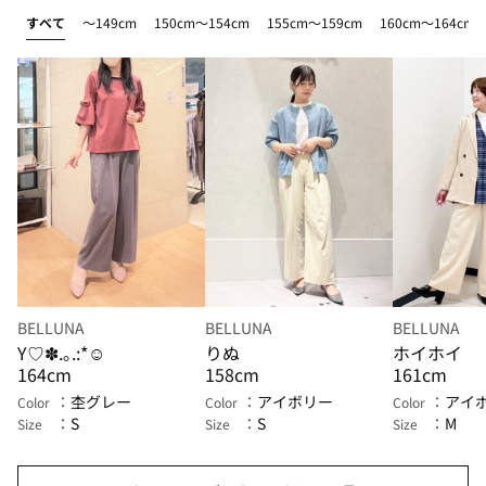
すべて
～149cm
150cm～154cm
155cm～159cm
160cm～164cm
BELLUNA
BELLUNA
BELLUNA
Y♡✽.｡.:*☺︎
りぬ
ホイホイ
164cm
158cm
161cm
杢グレー
アイボリー
アイ
Color
Color
Color
S
S
M
Size
Size
Size