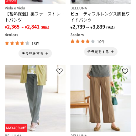
Viola e Viola
BELLUNA
【蓄熱保温】裏ファーストレー
ビューティフルレングス脚長ワ
トパンツ
イドパンツ
2,365
2,841
2,739
3,839
¥
¥
¥
¥
～
(税込)
～
(税込)
4
colors
3
colors
10件
13件
チラ見をする
チラ見をする
MAX40%off
BELLUNA
BELLUNA