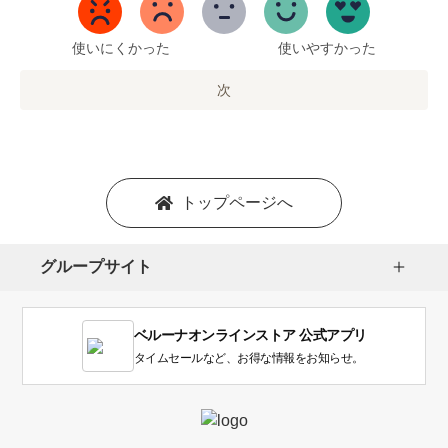
5
ま
で
使いにくかった
使いやすかった
の
オ
次
プ
シ
ョ
ン
を
トップページへ
選
択
し
グループサイト
ま
す。
1
ベルーナオンラインストア 公式アプリ
は
使
タイムセールなど、お得な情報をお知らせ。
い
に
く
か