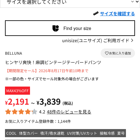
サイズを確認する
Find your size
unisize(ユニサイズ) ご利用ガイド
BELLUNA
ヒンヤリ爽快！麻調ビンテージテーパードパンツ
【期間限定セール】2026年8月17日午前10時まで
※一部の色・サイズでセール対象外の場合がございます
MAX43%OFF
2,191
3,839
¥
¥
～
(税込)
4.2
48件のレビューを見る
お気に入りアイテム登録件数：
1,144件
COOL
体型カバー
吸汗/吸水速乾
UV対策/UVカット
接触冷感
夏号