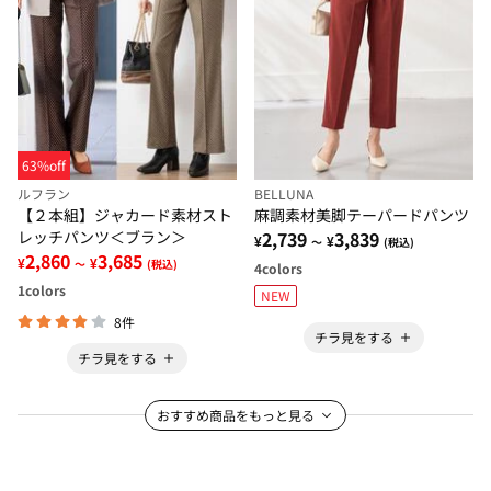
63%off
ルフラン
BELLUNA
【２本組】ジャカード素材スト
麻調素材美脚テーパードパンツ
レッチパンツ＜ブラン＞
2,739
3,839
¥
¥
～
(税込)
2,860
3,685
¥
¥
～
(税込)
4
colors
1
colors
NEW
8件
チラ見をする
チラ見をする
おすすめ商品をもっと見る