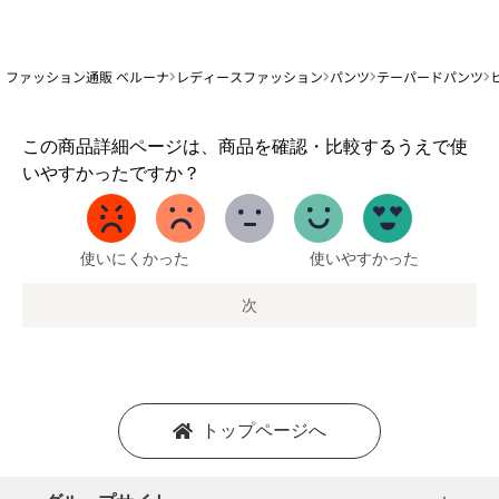
ファッション通販 ベルーナ
レディースファッション
パンツ
テーパードパンツ
1
この商品詳細ページは、商品を確認・比較するうえで使
か
いやすかったですか？
ら
5
ま
で
使いにくかった
使いやすかった
の
オ
次
プ
シ
ョ
ン
を
トップページへ
選
択
し