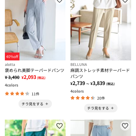
40%off
alotta
BELLUNA
褒められ美脚テーパードパンツ
麻調ストレッチ素材テーパード
2,093
パンツ
¥ 3,490
¥
(税込)
2,739
3,839
¥
¥
～
(税込)
4
colors
4
colors
11件
20件
チラ見をする
チラ見をする