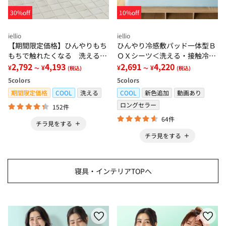
30%off
10%off
iellio
iellio
【期間限定価格】ひんやりもち
ひんやり冷感敷パッド一体型Ｂ
もちで触れたくなる 洗えるラ
ＯＸシーツ＜洗える・接触冷
グ＜低反発・滑りにくい・接触
2,792
4,193
感・抗菌防臭・時短・家事楽・
2,691
4,220
¥
¥
¥
¥
～
(税込)
～
(税込)
冷感・防ダニ・カーペット＞
ボックスシーツ・寝苦しさ対策
5
colors
5
colors
＞
期間限定価格
COOL
洗える
COOL
新色追加
動画あり
ロングセラー
152件
64件
チラ見をする
チラ見をする
寝具・インテリアTOPへ