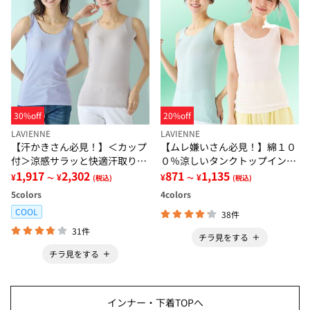
30%off
20%off
LAVIENNE
LAVIENNE
【汗かきさん必見！】＜カップ
【ムレ嫌いさん必見！】綿１０
付＞涼感サラッと快適汗取りタ
０％涼しいタンクトップインナ
ンクトップインナー＜さらりラ
1,917
2,302
ー＜さらりラボ＞
871
1,135
¥
¥
¥
¥
～
(税込)
～
(税込)
ボ＞
5
colors
4
colors
COOL
38件
31件
チラ見をする
チラ見をする
インナー・下着TOPへ