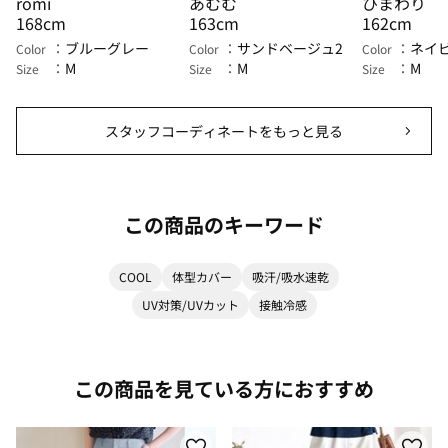
romi
あむむ
ひまわり
168cm
163cm
162cm
ブルーグレー
サンドベージュ2
ネイ
Color
Color
Color
M
M
M
Size
Size
Size
スタッフコーディネートをもっと見る
この商品のキーワード
COOL
体型カバー
吸汗/吸水速乾
UV対策/UVカット
接触冷感
この商品を見ている方におすすめ