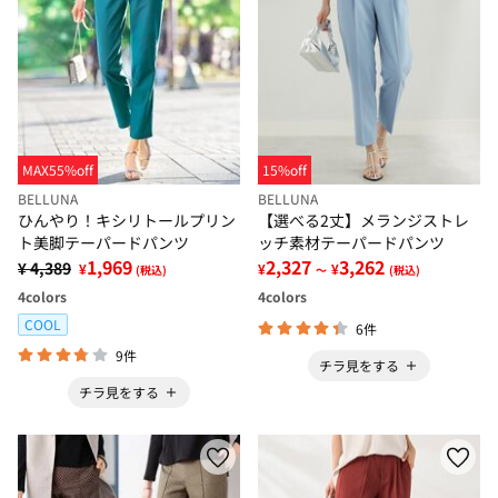
MAX55%off
15%off
BELLUNA
BELLUNA
ひんやり！キシリトールプリン
【選べる2丈】メランジストレ
ト美脚テーパードパンツ
ッチ素材テーパードパンツ
1,969
2,327
3,262
¥ 4,389
¥
¥
¥
(税込)
～
(税込)
4
colors
4
colors
COOL
6件
9件
チラ見をする
チラ見をする