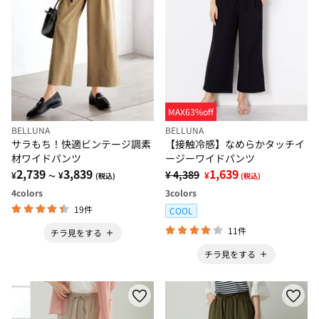
MAX63%off
BELLUNA
BELLUNA
サラもち！快適ビンテージ調素
【接触冷感】なめらかタッチイ
材ワイドパンツ
ージーワイドパンツ
2,739
3,839
1,639
¥ 4,389
¥
¥
¥
～
(税込)
(税込)
4
colors
3
colors
19件
COOL
11件
チラ見をする
チラ見をする