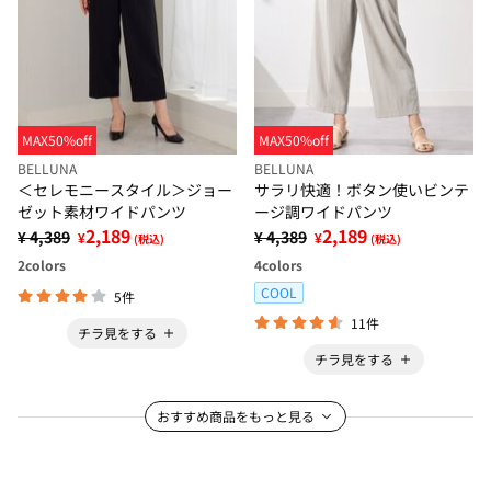
MAX50%off
MAX50%off
BELLUNA
BELLUNA
＜セレモニースタイル＞ジョー
サラリ快適！ボタン使いビンテ
ゼット素材ワイドパンツ
ージ調ワイドパンツ
2,189
2,189
¥ 4,389
¥ 4,389
¥
¥
(税込)
(税込)
2
colors
4
colors
COOL
5件
11件
チラ見をする
チラ見をする
おすすめ商品をもっと見る