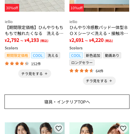
30%off
10%off
iellio
iellio
【期間限定価格】ひんやりもち
ひんやり冷感敷パッド一体型Ｂ
もちで触れたくなる 洗えるラ
ＯＸシーツ＜洗える・接触冷
グ＜低反発・滑りにくい・接触
2,792
4,193
感・抗菌防臭・時短・家事楽・
2,691
4,220
¥
¥
¥
¥
～
(税込)
～
(税込)
冷感・防ダニ・カーペット＞
ボックスシーツ・寝苦しさ対策
5
colors
5
colors
＞
期間限定価格
COOL
洗える
COOL
新色追加
動画あり
ロングセラー
152件
64件
チラ見をする
チラ見をする
寝具・インテリアTOPへ