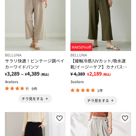
MAX50%off
BELLUNA
BELLUNA
サラリ快適！ビンテージ調ベイ
【接触冷感/UVカット/吸水速
カーワイドパンツ
乾/イージーケア】カナパスト
3,289
4,389
レッチ素材ワイドパンツ
2,189
¥ 4,389
¥
¥
¥
～
(税込)
(税込)
4
colors
3
colors
9件
1件
チラ見をする
チラ見をする