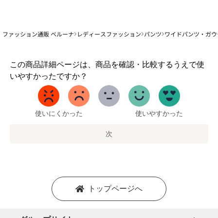
ファッション通販 ベルーナ
レディースファッション
パンツ
ワイドパンツ・ガウ
1
この商品詳細ページは、商品を確認・比較するうえで使
か
いやすかったですか？
ら
5
ま
で
使いにくかった
使いやすかった
の
オ
次
プ
シ
ョ
ン
を
トップページへ
選
択
し