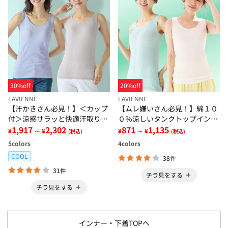
30%off
20%off
LAVIENNE
LAVIENNE
【汗かきさん必見！】＜カップ
【ムレ嫌いさん必見！】綿１０
付＞涼感サラッと快適汗取りタ
０％涼しいタンクトップインナ
ンクトップインナー＜さらりラ
1,917
2,302
ー＜さらりラボ＞
871
1,135
¥
¥
¥
¥
～
(税込)
～
(税込)
ボ＞
5
colors
4
colors
COOL
38件
31件
チラ見をする
チラ見をする
インナー・下着TOPへ