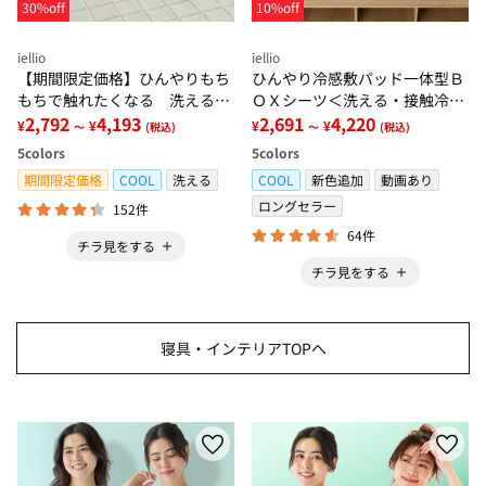
30%off
10%off
iellio
iellio
【期間限定価格】ひんやりもち
ひんやり冷感敷パッド一体型Ｂ
もちで触れたくなる 洗えるラ
ＯＸシーツ＜洗える・接触冷
グ＜低反発・滑りにくい・接触
2,792
4,193
感・抗菌防臭・時短・家事楽・
2,691
4,220
¥
¥
¥
¥
～
(税込)
～
(税込)
冷感・防ダニ・カーペット＞
ボックスシーツ・寝苦しさ対策
5
colors
5
colors
＞
期間限定価格
COOL
洗える
COOL
新色追加
動画あり
ロングセラー
152件
64件
チラ見をする
チラ見をする
寝具・インテリアTOPへ