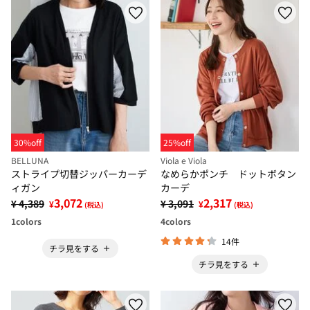
30%off
25%off
BELLUNA
Viola e Viola
ストライプ切替ジッパーカーデ
なめらかポンチ ドットボタン
ィガン
カーデ
3,072
2,317
¥ 4,389
¥ 3,091
¥
¥
(税込)
(税込)
1
colors
4
colors
14件
チラ見をする
チラ見をする