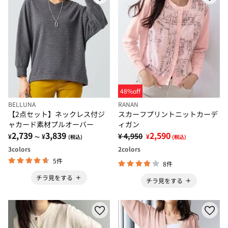
48%off
BELLUNA
RANAN
【2点セット】ネックレス付ジ
スカーフプリントニットカーデ
ャカード素材プルオーバー
ィガン
2,739
3,839
2,590
¥ 4,950
¥
¥
¥
～
(税込)
(税込)
3
colors
2
colors
5件
8件
チラ見をする
チラ見をする