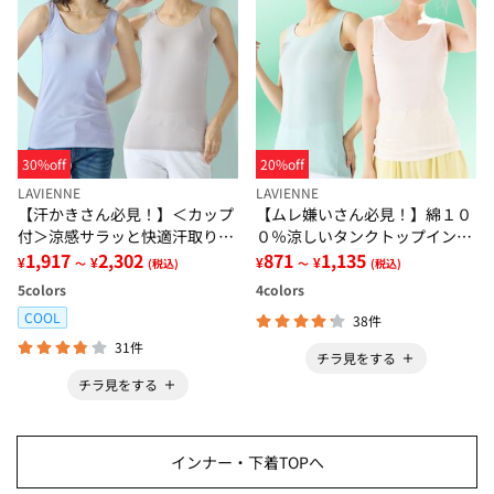
30%off
20%off
LAVIENNE
LAVIENNE
【汗かきさん必見！】＜カップ
【ムレ嫌いさん必見！】綿１０
付＞涼感サラッと快適汗取りタ
０％涼しいタンクトップインナ
ンクトップインナー＜さらりラ
1,917
2,302
ー＜さらりラボ＞
871
1,135
¥
¥
¥
¥
～
(税込)
～
(税込)
ボ＞
5
colors
4
colors
COOL
38件
31件
チラ見をする
チラ見をする
インナー・下着TOPへ