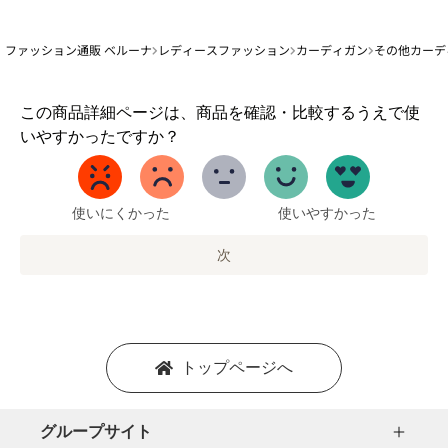
ファッション通販 ベルーナ
レディースファッション
カーディガン
その他カーデ
1
この商品詳細ページは、商品を確認・比較するうえで使
か
いやすかったですか？
ら
5
ま
で
使いにくかった
使いやすかった
の
オ
次
プ
シ
ョ
ン
を
トップページへ
選
択
し
グループサイト
ま