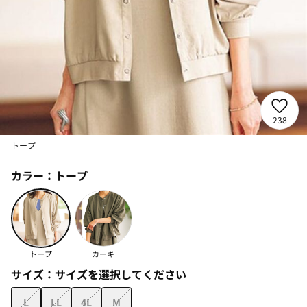
238
トープ
カラー：
トープ
トープ
カーキ
サイズ：
サイズを選択してください
L
LL
4L
M