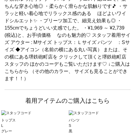
ちんな穿き心地◎ ・柔らかく滑らかな肌触りです🎵 ・サ
ラッと軽い着心地でリラックス感のある ほどよいワイ
ドシルエット✨ ・プリーツ加工で、細見え効果も◎ ・
155cmでちょうどいい丈感でした。 ・¥1,969 ～ ¥2,739
(税込)と、お手頃価格 なのも魅力的♡ スタッフ着用サイ
ズ アウター : Mサイズ トップス：Ｌサイズ パンツ ：Sサ
イズ ◆アイコン（名前の横にある丸い写真） または、そ
の横にある堺鉄砲町店を クリックして頂くと堺鉄砲町店
スタッフの ほかのコーデもご覧いただけます♡ ↓ご購入は
こちらから （その他のカラー、 サイズも見ることができ
ます！！）
着用アイテムのご購入はこちら
トップス
パンツ
L
S
グレー
黒