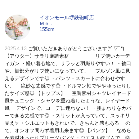
イオンモール堺鉄砲町店
Ｍｅ．
155cm
2025.4.13
ご覧いただきありがとうございます(*ﾟ▽ﾟ*)
【アウター】サラリ麻調素材 リブ使いカーデ
ィガン ・軽い着心地で、サラッと羽織りやすい！ ・袖口
や、裾部分がリブ使いになっていて、 ブルゾン風に見
えるデザインです◎ ・パンツ・スカートに合わせやす
い、 絶妙な丈感です◎ ・ドルマン袖でややゆったりし
たサイズ感◎ 【トップス】 杢調素材シャツレイヤード
風チュニック ・シャツを重ね着したような、レイヤード
風 デザインで、コーデに迷わない！ ・腰まわりをカバ
ーできる丈感です◎ ・スリットが入っていて、スッキリ
見え✨ ・シルエットもきれいで、きちんと感もある の
で、オンオフ問わず着用出来ます◎ 【パンツ】 なめら
か素材ゆったりプリーツパンツ ・ウエスト総ゴムで、楽