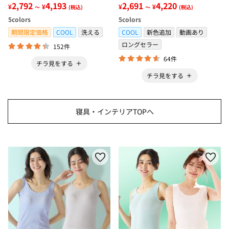
グ＜低反発・滑りにくい・接触
2,792
4,193
感・抗菌防臭・時短・家事楽・
2,691
4,220
¥
¥
¥
¥
～
(税込)
～
(税込)
冷感・防ダニ・カーペット＞
ボックスシーツ・寝苦しさ対策
5
colors
5
colors
＞
期間限定価格
COOL
洗える
COOL
新色追加
動画あり
ロングセラー
152件
64件
チラ見をする
チラ見をする
寝具・インテリアTOPへ