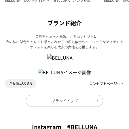
BELLUNA ひんやりITEM特
BELLUNA パンツ特集
BELLUNA 
集
ク
ブランド紹介
「毎日をちょっと素敵に」をコンセプトに
今の私に似合うトレンド感とこれからの私も似合うベーシックなアイテムで
オシャレを楽しむ大人の女性を応援します。
コンセプトページへ
ブランドトップ
Instagram #BELLUNA