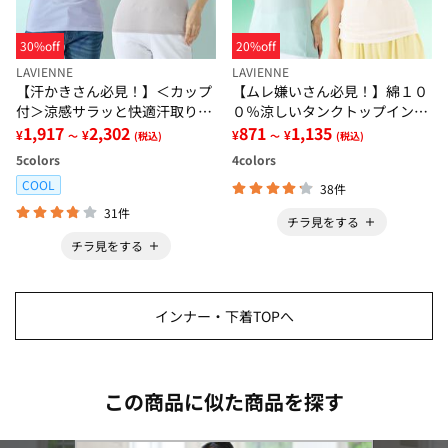
30%off
20%off
LAVIENNE
LAVIENNE
【汗かきさん必見！】＜カップ
【ムレ嫌いさん必見！】綿１０
付＞涼感サラッと快適汗取りタ
０％涼しいタンクトップインナ
ンクトップインナー＜さらりラ
1,917
2,302
ー＜さらりラボ＞
871
1,135
¥
¥
¥
¥
～
(税込)
～
(税込)
ボ＞
5
colors
4
colors
COOL
38件
31件
チラ見をする
チラ見をする
インナー・下着TOPへ
この商品に似た商品を探す