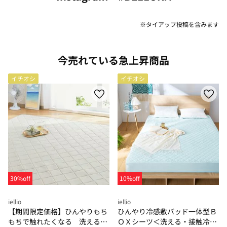
※タイアップ投稿を含みます
今売れている急上昇商品
イチオシ
イチオシ
30%off
10%off
iellio
iellio
【期間限定価格】ひんやりもち
ひんやり冷感敷パッド一体型Ｂ
もちで触れたくなる 洗えるラ
ＯＸシーツ＜洗える・接触冷