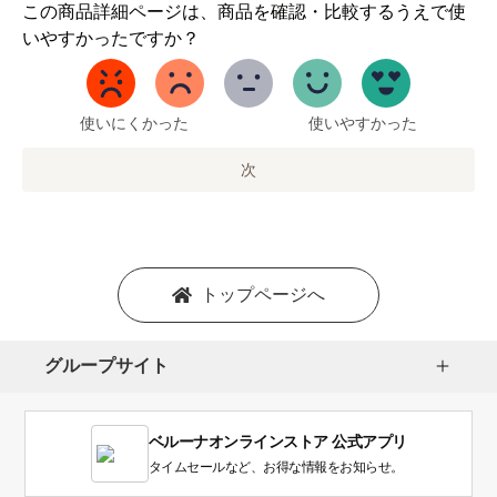
1
この商品詳細ページは、商品を確認・比較するうえで使
か
いやすかったですか？
ら
5
ま
で
使いにくかった
使いやすかった
の
オ
次
プ
シ
ョ
ン
を
トップページへ
選
択
し
グループサイト
ま
す。
1
ベルーナオンラインストア 公式アプリ
は
使
タイムセールなど、お得な情報をお知らせ。
い