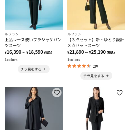
ルフラン
ルフラン
上品レース使いブラジャケパン
【３点セット】新・ゆとり設計
ツスーツ
３点セットスーツ
16,390
18,590
21,890
25,190
¥
¥
¥
¥
～
(税込)
～
(税込)
1
colors
1
colors
2件
チラ見をする
チラ見をする