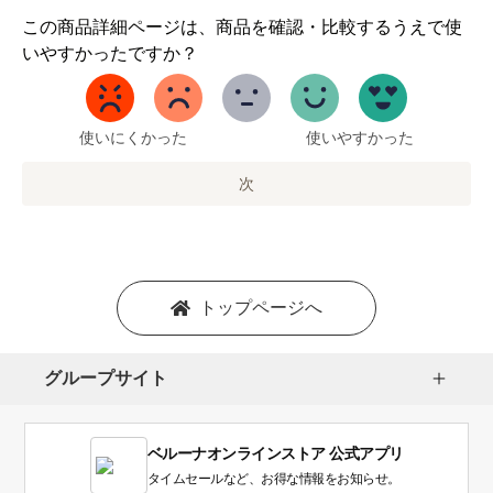
1
この商品詳細ページは、商品を確認・比較するうえで使
か
いやすかったですか？
ら
5
ま
で
使いにくかった
使いやすかった
の
オ
次
プ
シ
ョ
ン
を
トップページへ
選
択
し
グループサイト
ま
す。
1
ベルーナオンラインストア 公式アプリ
は
使
タイムセールなど、お得な情報をお知らせ。