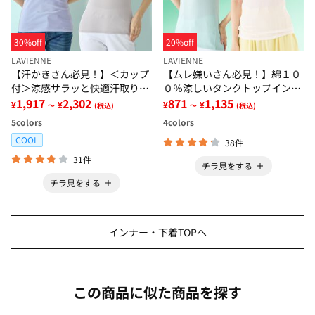
30%off
20%off
LAVIENNE
LAVIENNE
【汗かきさん必見！】＜カップ
【ムレ嫌いさん必見！】綿１０
付＞涼感サラッと快適汗取りタ
０％涼しいタンクトップインナ
ンクトップインナー＜さらりラ
1,917
2,302
ー＜さらりラボ＞
871
1,135
¥
¥
¥
¥
～
(税込)
～
(税込)
ボ＞
5
colors
4
colors
COOL
38件
31件
チラ見をする
チラ見をする
インナー・下着TOPへ
この商品に似た商品を探す