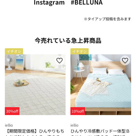
Instagram #BELLUNA
※タイアップ投稿を含みます
今売れている急上昇商品
イチオシ
イチオシ
30%off
10%off
iellio
iellio
【期間限定価格】ひんやりもち
ひんやり冷感敷パッド一体型Ｂ