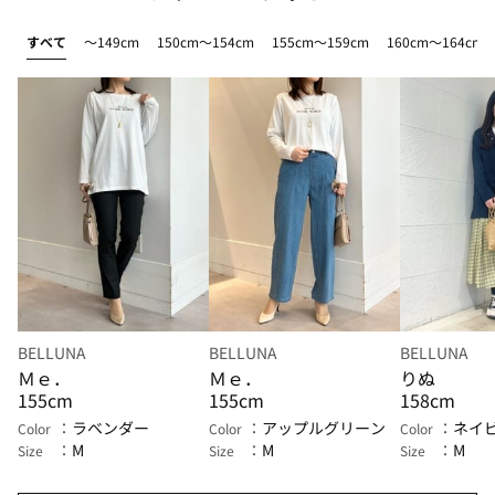
すべて
～149cm
150cm～154cm
155cm～159cm
160cm～164cm
BELLUNA
BELLUNA
BELLUNA
Ｍｅ．
Ｍｅ．
りぬ
155cm
155cm
158cm
ラベンダー
アップルグリーン
ネイ
Color
Color
Color
M
M
M
Size
Size
Size