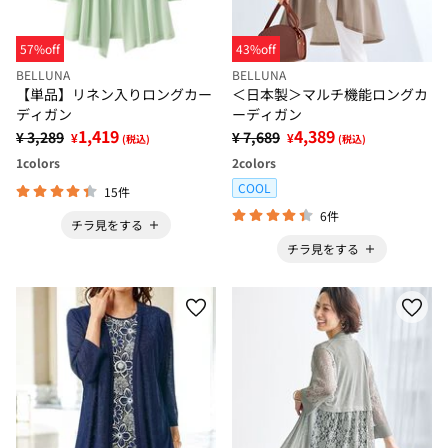
57%off
43%off
BELLUNA
BELLUNA
【単品】リネン入りロングカー
＜日本製＞マルチ機能ロングカ
ディガン
ーディガン
1,419
4,389
¥ 3,289
¥ 7,689
¥
¥
(税込)
(税込)
1
colors
2
colors
COOL
15件
6件
チラ見をする
チラ見をする