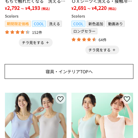
もちで触れたくなる 洗えるラ
ＯＸシーツ＜洗える・接触冷
グ＜低反発・滑りにくい・接触
2,792
4,193
感・抗菌防臭・時短・家事楽・
2,691
4,220
¥
¥
¥
¥
～
(税込)
～
(税込)
冷感・防ダニ・カーペット＞
ボックスシーツ・寝苦しさ対策
5
colors
5
colors
＞
期間限定価格
COOL
洗える
COOL
新色追加
動画あり
ロングセラー
152件
64件
チラ見をする
チラ見をする
寝具・インテリアTOPへ