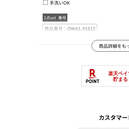
□
手洗いOK
2点set
春号
商品番号：
OWA1-01612
商品詳細をも
カスタマー