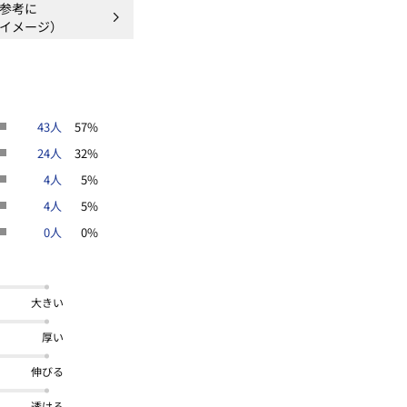
参考に
イメージ）
43人
57%
24人
32%
4人
5%
4人
5%
0人
0%
大きい
厚い
伸びる
透ける