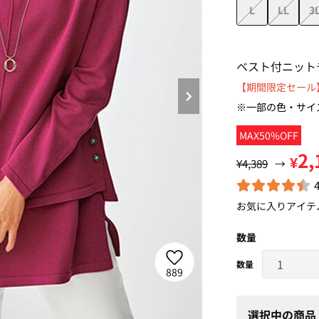
L
LL
3
ベスト付ニット
【期間限定セール】
※一部の色・サイ
MAX50%OFF
2,
¥
¥4,389
→
お気に入りアイテ
数量
889
選択中の商品