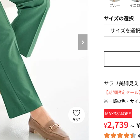
ブルー
イエロ
サイズの選択
サラリ美脚見え
【期間限定セール】
※一部の色・サイ
MAX38%OFF
557
2,739
¥
¥
～