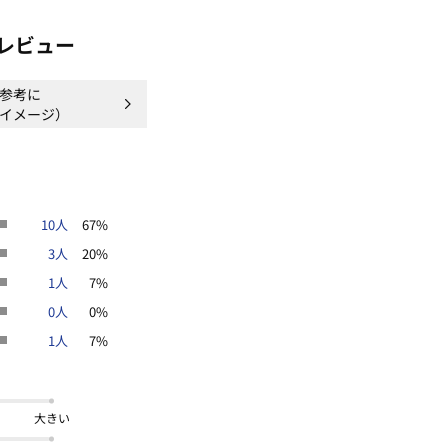
レビュー
参考に
イメージ）
10人
67%
3人
20%
1人
7%
0人
0%
1人
7%
大きい