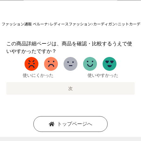
ファッション通販 ベルーナ
レディースファッション
カーディガン
ニットカーデ
1
この商品詳細ページは、商品を確認・比較するうえで使
か
いやすかったですか？
ら
5
ま
で
使いにくかった
使いやすかった
の
オ
次
プ
シ
ョ
ン
を
トップページへ
選
択
し