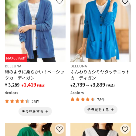
MAX68%off
BELLUNA
BELLUNA
綿のように柔らかい！ベーシッ
ふんわりカシミヤタッチニット
クカーディガン
カーディガン
1,419
2,739
3,839
¥ 3,289
¥
¥
¥
(税込)
～
(税込)
4
colors
4
colors
78件
25件
チラ見をする
チラ見をする