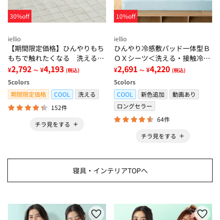
30%off
10%off
iellio
iellio
【期間限定価格】ひんやりもち
ひんやり冷感敷パッド一体型Ｂ
もちで触れたくなる 洗えるラ
ＯＸシーツ＜洗える・接触冷
グ＜低反発・滑りにくい・接触
2,792
4,193
感・抗菌防臭・時短・家事楽・
2,691
4,220
¥
¥
¥
¥
～
(税込)
～
(税込)
冷感・防ダニ・カーペット＞
ボックスシーツ・寝苦しさ対策
5
colors
5
colors
＞
期間限定価格
COOL
洗える
COOL
新色追加
動画あり
ロングセラー
152件
64件
チラ見をする
チラ見をする
寝具・インテリアTOPへ