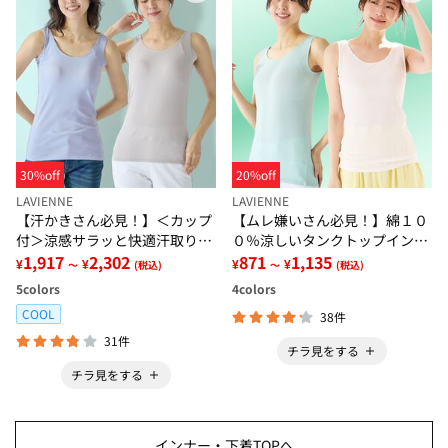
30%off
20%off
LAVIENNE
LAVIENNE
【汗かきさん必見！】＜カップ
【ムレ嫌いさん必見！】綿１０
付＞涼感サラッと快適汗取りタ
０％涼しいタンクトップインナ
ンクトップインナー＜さらりラ
1,917
2,302
ー＜さらりラボ＞
871
1,135
¥
¥
¥
¥
～
(税込)
～
(税込)
ボ＞
5
colors
4
colors
COOL
38件
31件
チラ見をする
チラ見をする
インナー・下着TOPへ