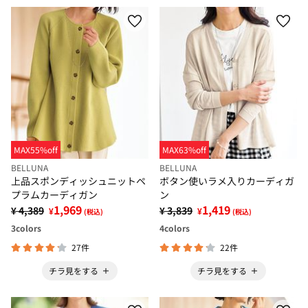
MAX55%off
MAX63%off
BELLUNA
BELLUNA
上品スポンディッシュニットペ
ボタン使いラメ入りカーディガ
プラムカーディガン
ン
1,969
1,419
¥ 4,389
¥ 3,839
¥
¥
(税込)
(税込)
3
colors
4
colors
27件
22件
チラ見をする
チラ見をする