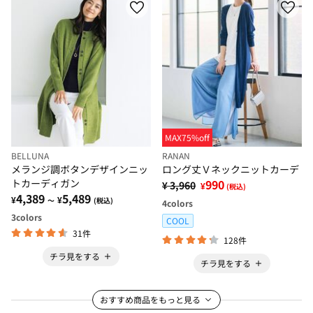
MAX75%off
BELLUNA
RANAN
メランジ調ボタンデザインニッ
ロング丈Ｖネックニットカーデ
トカーディガン
990
¥ 3,960
¥
(税込)
4,389
5,489
¥
¥
～
(税込)
4
colors
3
colors
COOL
31件
128件
チラ見をする
チラ見をする
おすすめ商品をもっと見る