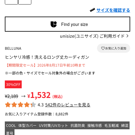
サイズを確認する
Find your size
unisize(ユニサイズ) ご利用ガイド
BELLUNA
ヒンヤリ冷感！洗えるロング丈カーディガン
【期間限定セール】2026年8月17日午前10時まで
※一部の色・サイズでセール対象外の場合がございます
30%OFF
1,532
¥
¥2,189
→
(税込)
4.3
542件のレビューを見る
お気に入りアイテム登録件数：
8,882件
COOL
体型カバー
UV対策/UVカット
抗菌防臭
接触冷感
毛玉軽減
綿混
夏号