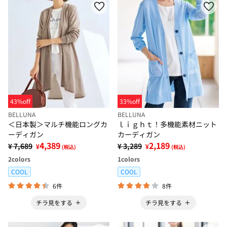
43%off
33%off
BELLUNA
BELLUNA
＜日本製＞マルチ機能ロングカ
ｌｉｇｈｔ！多機能素材ニット
ーディガン
カーディガン
4,389
2,189
¥ 7,689
¥ 3,289
¥
¥
(税込)
(税込)
2
colors
1
colors
COOL
COOL
6件
8件
チラ見をする
チラ見をする