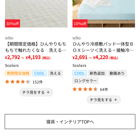
30%off
10%off
iellio
iellio
【期間限定価格】ひんやりもち
ひんやり冷感敷パッド一体型Ｂ
もちで触れたくなる 洗えるラ
ＯＸシーツ＜洗える・接触冷
グ＜低反発・滑りにくい・接触
2,792
4,193
感・抗菌防臭・時短・家事楽・
2,691
4,220
¥
¥
¥
¥
～
(税込)
～
(税込)
冷感・防ダニ・カーペット＞
ボックスシーツ・寝苦しさ対策
5
colors
5
colors
＞
期間限定価格
COOL
洗える
COOL
新色追加
動画あり
ロングセラー
152件
64件
チラ見をする
チラ見をする
寝具・インテリアTOPへ