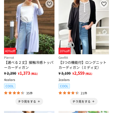
40%off
20%off
Pierrot
GeeRA
【選べる２丈】接触冷感トッパ
【3つの機能付】ロングニット
ーカーディガン
カーディガン（ミディ丈）
1,373
2,559
¥ 2,290
¥ 3,199
¥
¥
(税込)
(税込)
4
colors
2
colors
COOL
COOL
35件
21件
チラ見をする
チラ見をする