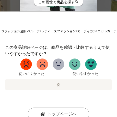
この画像で商品を探す
ファッション通販 ベルーナ
レディースファッション
カーディガン
ニットカーデ
1
この商品詳細ページは、商品を確認・比較するうえで使
か
いやすかったですか？
ら
5
ま
で
使いにくかった
使いやすかった
の
オ
次
プ
シ
ョ
ン
を
トップページへ