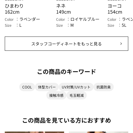
ひまわり
ネネ
ヨーコ
162cm
149cm
154cm
ラベンダー
ロイヤルブルー
ラベ
Color
Color
Color
L
M
5L
Size
Size
Size
スタッフコーディネートをもっと見る
この商品のキーワード
COOL
体型カバー
UV対策/UVカット
抗菌防臭
接触冷感
毛玉軽減
この商品を見ている方におすすめ