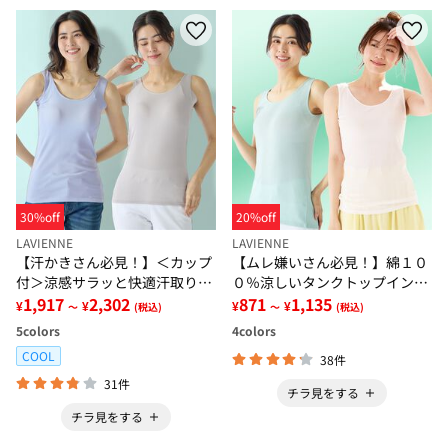
30%off
20%off
LAVIENNE
LAVIENNE
【汗かきさん必見！】＜カップ
【ムレ嫌いさん必見！】綿１０
付＞涼感サラッと快適汗取りタ
０％涼しいタンクトップインナ
ンクトップインナー＜さらりラ
1,917
2,302
ー＜さらりラボ＞
871
1,135
¥
¥
¥
¥
～
(税込)
～
(税込)
ボ＞
5
colors
4
colors
COOL
38件
31件
チラ見をする
チラ見をする