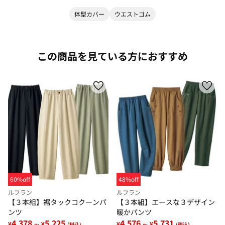
体型カバー
ウエストゴム
この商品を見ている方におすすめ
60%off
48%off
ルフラン
ルフラン
【３本組】裾タックコクーンパ
【３本組】エースな３デザイン
ンツ
暖かパンツ
4,378
5,225
4,576
5,731
¥
¥
¥
¥
～
(税込)
～
(税込)