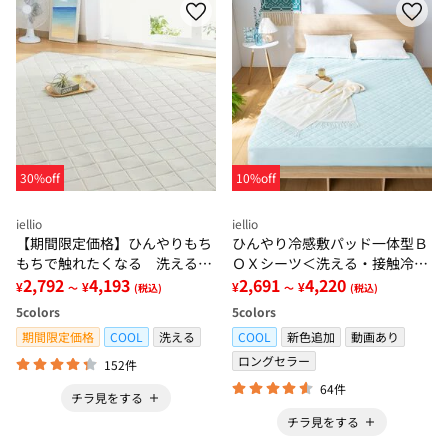
30%off
10%off
iellio
iellio
【期間限定価格】ひんやりもち
ひんやり冷感敷パッド一体型Ｂ
もちで触れたくなる 洗えるラ
ＯＸシーツ＜洗える・接触冷
グ＜低反発・滑りにくい・接触
2,792
4,193
感・抗菌防臭・時短・家事楽・
2,691
4,220
¥
¥
¥
¥
～
(税込)
～
(税込)
冷感・防ダニ・カーペット＞
ボックスシーツ・寝苦しさ対策
5
colors
5
colors
＞
期間限定価格
COOL
洗える
COOL
新色追加
動画あり
ロングセラー
152件
64件
チラ見をする
チラ見をする