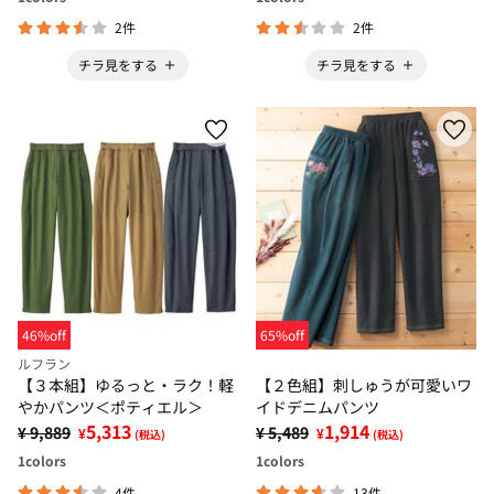
2件
2件
チラ見をする
チラ見をする
46%off
65%off
ルフラン
【３本組】ゆるっと・ラク！軽
【２色組】刺しゅうが可愛いワ
やかパンツ＜ポティエル＞
イドデニムパンツ
5,313
1,914
¥ 9,889
¥ 5,489
¥
¥
(税込)
(税込)
1
colors
1
colors
4件
13件