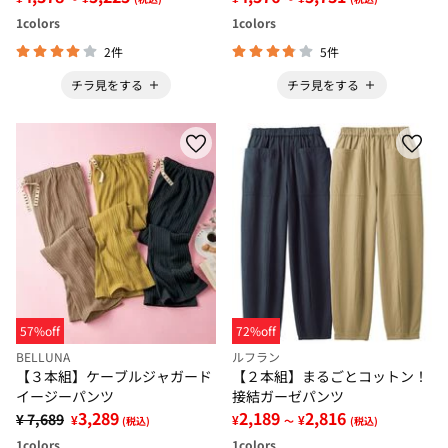
1
colors
1
colors
2件
5件
チラ見をする
チラ見をする
57%off
72%off
BELLUNA
ルフラン
【３本組】ケーブルジャガード
【２本組】まるごとコットン！
イージーパンツ
接結ガーゼパンツ
3,289
2,189
2,816
¥ 7,689
¥
¥
¥
(税込)
～
(税込)
1
colors
1
colors