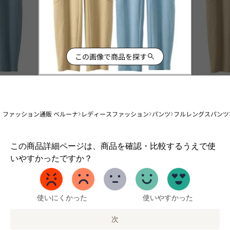
この画像で商品を探す
ファッション通販 ベルーナ
レディースファッション
パンツ
フルレングスパンツ
1
この商品詳細ページは、商品を確認・比較するうえで使
か
いやすかったですか？
ら
5
ま
で
使いにくかった
使いやすかった
の
オ
次
プ