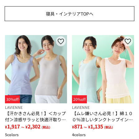
寝具・インテリアTOPへ
30%off
20%off
LAVIENNE
LAVIENNE
【汗かきさん必見！】＜カップ
【ムレ嫌いさん必見！】綿１０
付＞涼感サラッと快適汗取りタ
０％涼しいタンクトップインナ
ンクトップインナー＜さらりラ
1,917
2,302
ー＜さらりラボ＞
871
1,135
¥
¥
¥
¥
～
(税込)
～
(税込)
ボ＞
5
colors
4
colors