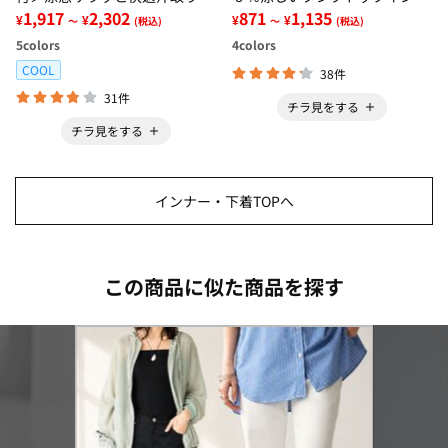
ンクトップインナー＜さらりラ
1,917
2,302
ー＜さらりラボ＞
871
1,135
¥
¥
¥
¥
～
(税込)
～
(税込)
ボ＞
5
colors
4
colors
COOL
38件
31件
チラ見をする
チラ見をする
インナー・下着TOPへ
この商品に似た商品を探す