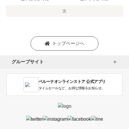
の
オ
次
プ
シ
ョ
ン
を
トップページへ
選
択
し
グループサイト
ま
す。
1
ベルーナオンラインストア 公式アプリ
は
使
タイムセールなど、お得な情報をお知らせ。
い
に
く
か
っ
た