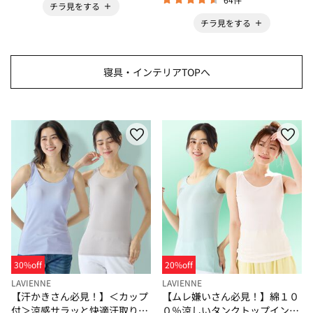
チラ見をする
チラ見をする
寝具・インテリアTOPへ
30%off
20%off
LAVIENNE
LAVIENNE
【汗かきさん必見！】＜カップ
【ムレ嫌いさん必見！】綿１０
付＞涼感サラッと快適汗取りタ
０％涼しいタンクトップインナ