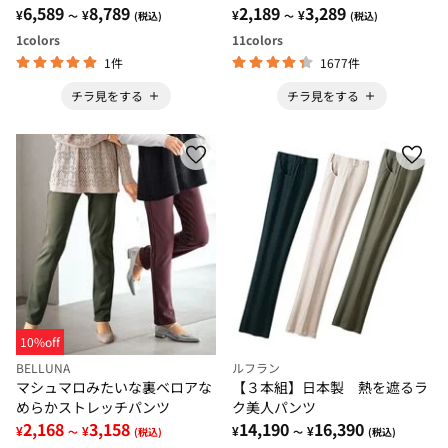
6,589
8,789
2,189
3,289
¥
¥
¥
¥
～
(税込)
～
(税込)
1
colors
11
colors
1件
1677件
チラ見をする
チラ見をする
10%off
BELLUNA
ルフラン
マシュマロみたいな裏ベロアな
【３本組】日本製 熱を遮るラ
めらかストレッチパンツ
ク美人パンツ
2,168
3,158
14,190
16,390
¥
¥
¥
¥
～
(税込)
～
(税込)