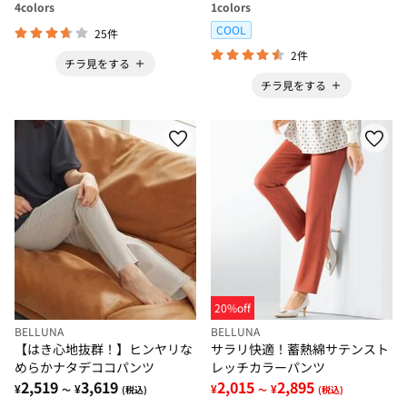
4
colors
1
colors
COOL
25件
2件
チラ見をする
チラ見をする
20%off
BELLUNA
BELLUNA
【はき心地抜群！】ヒンヤリな
サラリ快適！蓄熱綿サテンスト
めらかナタデココパンツ
レッチカラーパンツ
2,519
3,619
2,015
2,895
¥
¥
¥
¥
～
(税込)
～
(税込)