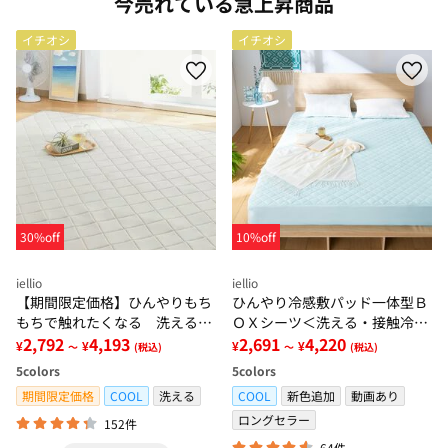
今売れている急上昇商品
イチオシ
イチオシ
30%off
10%off
iellio
iellio
【期間限定価格】ひんやりもち
ひんやり冷感敷パッド一体型Ｂ
もちで触れたくなる 洗えるラ
ＯＸシーツ＜洗える・接触冷
グ＜低反発・滑りにくい・接触
2,792
4,193
感・抗菌防臭・時短・家事楽・
2,691
4,220
¥
¥
¥
¥
～
(税込)
～
(税込)
冷感・防ダニ・カーペット＞
ボックスシーツ・寝苦しさ対策
5
colors
5
colors
＞
期間限定価格
COOL
洗える
COOL
新色追加
動画あり
ロングセラー
152件
64件