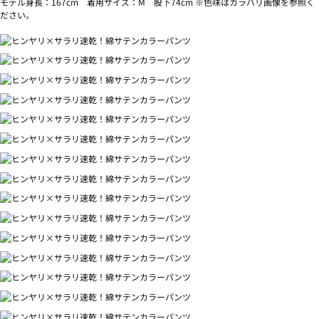
モデル身長：167cm 着用サイズ：M 股下74cm ※色味はカラバリ画像を参照く
ださい。