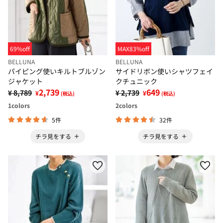
69%off
MAX83%off
BELLUNA
BELLUNA
パイピング使いキルトブルゾン
サイドリボン使いシャツフェイ
ジャケット
クチュニック
2,739
649
¥ 8,789
¥ 2,739
¥
¥
(税込)
(税込)
1
colors
2
colors
5件
32件
チラ見をする
チラ見をする