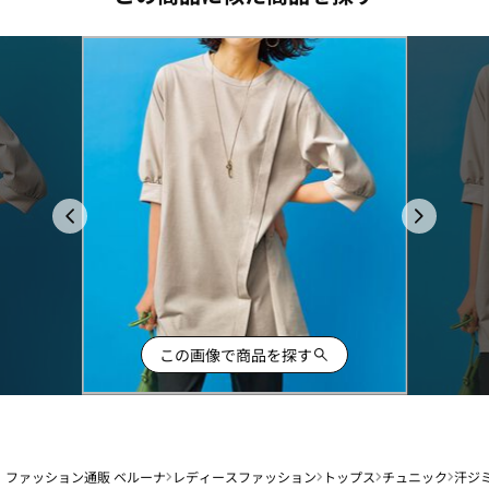
この画像で商品を探す
ファッション通販 ベルーナ
レディースファッション
トップス
チュニック
汗ジ