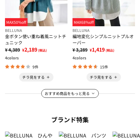
MAX50%off
MAX68%off
BELLUNA
BELLUNA
金ボタン使い重ね着風ニットチ
編地変化シンプルニットプルオ
ュニック
ーバー
2,189
1,419
¥ 4,389
¥ 3,289
¥
¥
(税込)
(税込)
4
colors
4
colors
9件
15件
チラ見をする
チラ見をする
おすすめ商品をもっと見る
ブランド特集