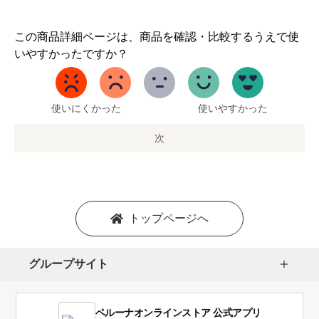
1
この商品詳細ページは、商品を確認・比較するうえで使
か
いやすかったですか？
ら
5
ま
で
使いにくかった
使いやすかった
の
オ
次
プ
シ
ョ
ン
を
トップページへ
選
択
し
グループサイト
ま
す。
1
ベルーナオンラインストア 公式アプリ
は