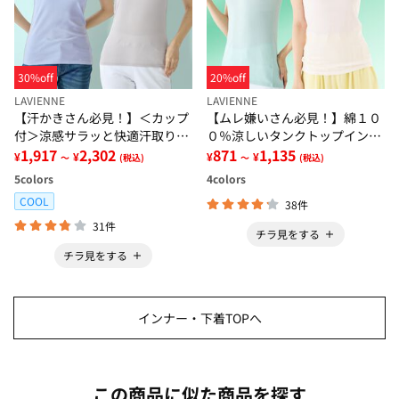
30%off
20%off
LAVIENNE
LAVIENNE
【汗かきさん必見！】＜カップ
【ムレ嫌いさん必見！】綿１０
付＞涼感サラッと快適汗取りタ
０％涼しいタンクトップインナ
ンクトップインナー＜さらりラ
1,917
2,302
ー＜さらりラボ＞
871
1,135
¥
¥
¥
¥
～
(税込)
～
(税込)
ボ＞
5
colors
4
colors
COOL
38件
31件
チラ見をする
チラ見をする
インナー・下着TOPへ
この商品に似た商品を探す