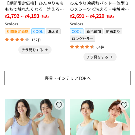
【期間限定価格】ひんやりもち
ひんやり冷感敷パッド一体型Ｂ
もちで触れたくなる 洗えるラ
ＯＸシーツ＜洗える・接触冷
グ＜低反発・滑りにくい・接触
2,792
4,193
感・抗菌防臭・時短・家事楽・
2,691
4,220
¥
¥
¥
¥
～
(税込)
～
(税込)
冷感・防ダニ・カーペット＞
ボックスシーツ・寝苦しさ対策
5
colors
5
colors
＞
期間限定価格
COOL
洗える
COOL
新色追加
動画あり
ロングセラー
152件
64件
チラ見をする
チラ見をする
寝具・インテリアTOPへ