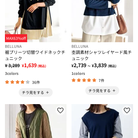
MAX63%off
BELLUNA
BELLUNA
裾プリーツ切替ワイドネックチ
杢調素材シャツレイヤード風チ
ュニック
ュニック
1,639
2,739
3,839
¥ 3,289
¥
¥
¥
(税込)
～
(税込)
3
colors
1
colors
7件
36件
チラ見をする
チラ見をする