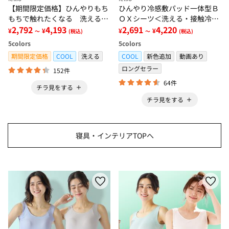
【期間限定価格】ひんやりもち
ひんやり冷感敷パッド一体型Ｂ
もちで触れたくなる 洗えるラ
ＯＸシーツ＜洗える・接触冷
グ＜低反発・滑りにくい・接触
2,792
4,193
感・抗菌防臭・時短・家事楽・
2,691
4,220
¥
¥
¥
¥
～
(税込)
～
(税込)
冷感・防ダニ・カーペット＞
ボックスシーツ・寝苦しさ対策
5
colors
5
colors
＞
期間限定価格
COOL
洗える
COOL
新色追加
動画あり
ロングセラー
152件
64件
チラ見をする
チラ見をする
寝具・インテリアTOPへ