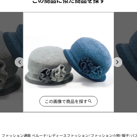
この商品に似た商品を探す
この画像で商品を探す
ファッション通販 ベルーナ
レディースファッション
ファッション小物
帽子
バ