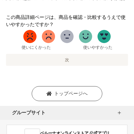
1
この商品詳細ページは、商品を確認・比較するうえで使
か
いやすかったですか？
ら
5
ま
で
使いにくかった
使いやすかった
の
オ
次
プ
シ
ョ
ン
を
トップページへ
選
択
し
グループサイト
ま
す。
1
ベルーナオンラインストア 公式アプリ