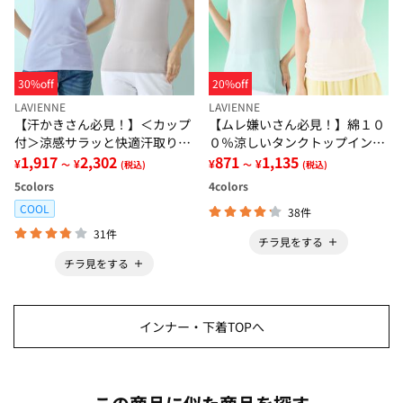
30%off
20%off
LAVIENNE
LAVIENNE
【汗かきさん必見！】＜カップ
【ムレ嫌いさん必見！】綿１０
付＞涼感サラッと快適汗取りタ
０％涼しいタンクトップインナ
ンクトップインナー＜さらりラ
1,917
2,302
ー＜さらりラボ＞
871
1,135
¥
¥
¥
¥
～
(税込)
～
(税込)
ボ＞
5
colors
4
colors
COOL
38件
31件
チラ見をする
チラ見をする
インナー・下着TOPへ