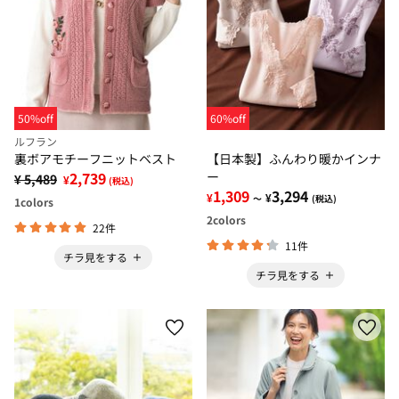
50%off
60%off
ルフラン
裏ボアモチーフニットベスト
【日本製】ふんわり暖かインナ
2,739
ー
¥ 5,489
¥
(税込)
1,309
3,294
¥
¥
～
(税込)
1
colors
2
colors
22件
11件
チラ見をする
チラ見をする