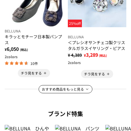
25%off
BELLUNA
キラッとモチーフ日本製パンプ
BELLUNA
ス
＜プレシオサ＞チェコ製クリス
6,050
タルガラスイヤリング・ピアス
¥
(税込)
3,289
¥ 4,389
¥
(税込)
2
colors
2
colors
10件
チラ見をする
チラ見をする
おすすめ商品をもっと見る
ブランド特集