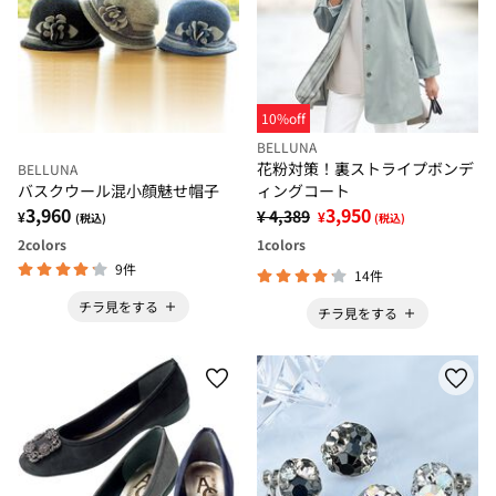
10%off
BELLUNA
花粉対策！裏ストライプボンデ
BELLUNA
バスクウール混小顔魅せ帽子
ィングコート
3,960
3,950
¥ 4,389
¥
¥
(税込)
(税込)
2
colors
1
colors
9件
14件
チラ見をする
チラ見をする