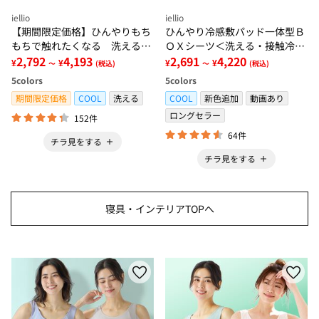
iellio
iellio
【期間限定価格】ひんやりもち
ひんやり冷感敷パッド一体型Ｂ
もちで触れたくなる 洗えるラ
ＯＸシーツ＜洗える・接触冷
グ＜低反発・滑りにくい・接触
2,792
4,193
感・抗菌防臭・時短・家事楽・
2,691
4,220
¥
¥
¥
¥
～
(税込)
～
(税込)
冷感・防ダニ・カーペット＞
ボックスシーツ・寝苦しさ対策
5
colors
5
colors
＞
期間限定価格
COOL
洗える
COOL
新色追加
動画あり
ロングセラー
152件
64件
チラ見をする
チラ見をする
寝具・インテリアTOPへ