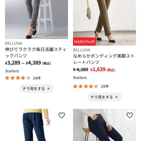
MAX63%off
BELLUNA
伸びてラクラク毎日活躍スティ
BELLUNA
ックパンツ
なめらかボンディング美脚スト
3,289
4,389
レートパンツ
¥
¥
～
(税込)
1,639
¥ 4,389
¥
(税込)
3
colors
9
colors
34件
29件
チラ見をする
チラ見をする