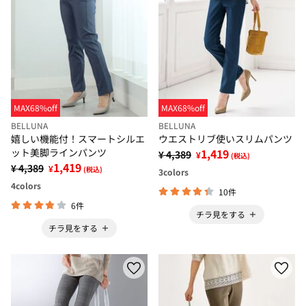
MAX68%off
MAX68%off
BELLUNA
BELLUNA
嬉しい機能付！スマートシルエ
ウエストリブ使いスリムパンツ
ット美脚ラインパンツ
1,419
¥ 4,389
¥
(税込)
1,419
¥ 4,389
¥
(税込)
3
colors
4
colors
10件
6件
チラ見をする
チラ見をする