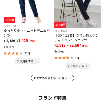
35%off
30%off
BELLUNA
ゆったりタックニットデニムパ
BELLUNA
ンツ
【選べる2丈】きれい見えボン
1,419
ディングスリムパンツ
¥ 2,189
¥
(税込)
1,917
2,687
¥
¥
～
(税込)
1
colors
4
colors
22件
3件
チラ見をする
チラ見をする
おすすめ商品をもっと見る
ブランド特集