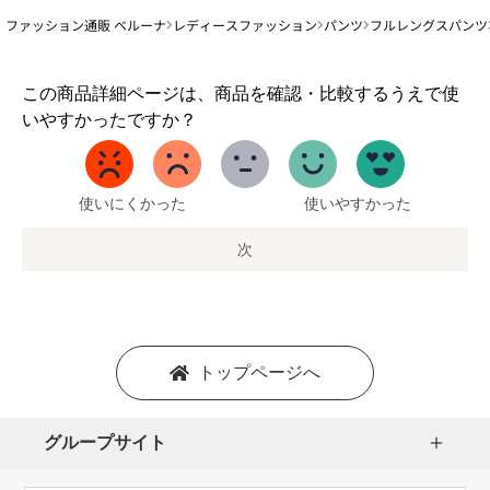
ファッション通販 ベルーナ
レディースファッション
パンツ
フルレングスパンツ
1
この商品詳細ページは、商品を確認・比較するうえで使
か
いやすかったですか？
ら
5
ま
で
使いにくかった
使いやすかった
の
オ
次
プ
シ
ョ
ン
を
トップページへ
選
択
し
グループサイト
ま
す。