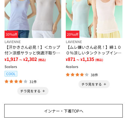
30%off
20%off
LAVIENNE
LAVIENNE
【汗かきさん必見！】＜カップ
【ムレ嫌いさん必見！】綿１０
付＞涼感サラッと快適汗取りタ
０％涼しいタンクトップインナ
ンクトップインナー＜さらりラ
1,917
2,302
ー＜さらりラボ＞
871
1,135
¥
¥
¥
¥
～
(税込)
～
(税込)
ボ＞
5
colors
4
colors
COOL
38件
31件
チラ見をする
チラ見をする
インナー・下着TOPへ