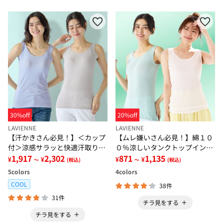
30%off
20%off
LAVIENNE
LAVIENNE
【汗かきさん必見！】＜カップ
【ムレ嫌いさん必見！】綿１０
付＞涼感サラッと快適汗取りタ
０％涼しいタンクトップインナ
ンクトップインナー＜さらりラ
1,917
2,302
ー＜さらりラボ＞
871
1,135
¥
¥
¥
¥
～
(税込)
～
(税込)
ボ＞
5
colors
4
colors
COOL
38件
31件
チラ見をする
チラ見をする