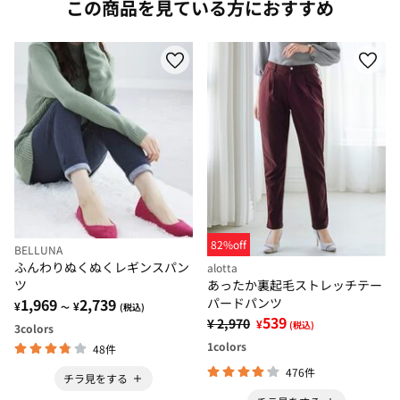
この商品を見ている方におすすめ
82%off
BELLUNA
ふんわりぬくぬくレギンスパン
alotta
あったか裏起毛ストレッチテー
ツ
パードパンツ
1,969
2,739
¥
¥
～
(税込)
539
¥ 2,970
¥
(税込)
3
colors
1
colors
48件
476件
チラ見をする