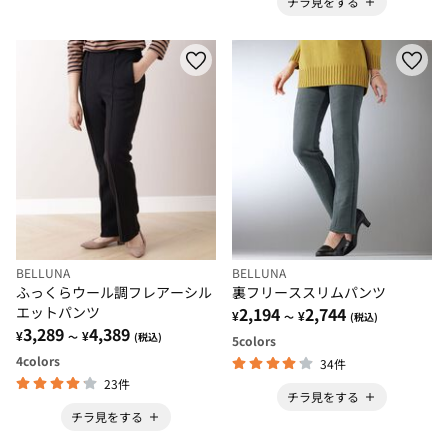
チラ見をする
BELLUNA
BELLUNA
ふっくらウール調フレアーシル
裏フリーススリムパンツ
エットパンツ
2,194
2,744
¥
¥
～
(税込)
3,289
4,389
¥
¥
～
(税込)
5
colors
4
colors
34件
23件
チラ見をする
チラ見をする