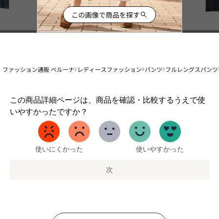
この画像で商品を探す
ファッション通販 ベルーナ
レディースファッション
パンツ
フルレングスパンツ
1
この商品詳細ページは、商品を確認・比較するうえで使
か
いやすかったですか？
ら
5
ま
で
使いにくかった
使いやすかった
の
オ
次
プ
シ
ョ
ン