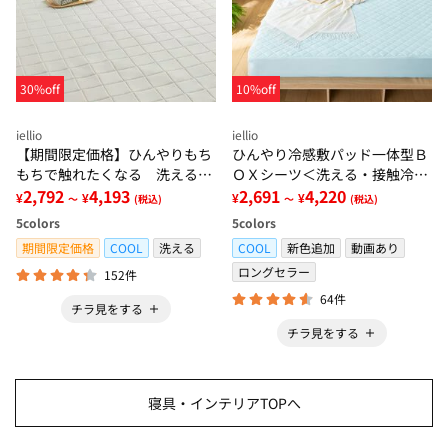
30%off
10%off
iellio
iellio
【期間限定価格】ひんやりもち
ひんやり冷感敷パッド一体型Ｂ
もちで触れたくなる 洗えるラ
ＯＸシーツ＜洗える・接触冷
グ＜低反発・滑りにくい・接触
2,792
4,193
感・抗菌防臭・時短・家事楽・
2,691
4,220
¥
¥
¥
¥
～
(税込)
～
(税込)
冷感・防ダニ・カーペット＞
ボックスシーツ・寝苦しさ対策
5
colors
5
colors
＞
期間限定価格
COOL
洗える
COOL
新色追加
動画あり
ロングセラー
152件
64件
チラ見をする
チラ見をする
寝具・インテリアTOPへ