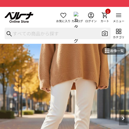
0
お気に入り
カタログ
ログイン
カート
メニュー
カテゴリ
画像一覧