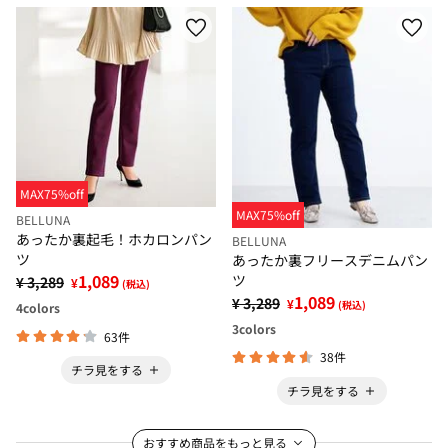
MAX75%off
MAX75%off
BELLUNA
あったか裏起毛！ホカロンパン
BELLUNA
ツ
あったか裏フリースデニムパン
1,089
ツ
¥ 3,289
¥
(税込)
1,089
¥ 3,289
¥
(税込)
4
colors
3
colors
63件
38件
チラ見をする
チラ見をする
おすすめ商品をもっと見る