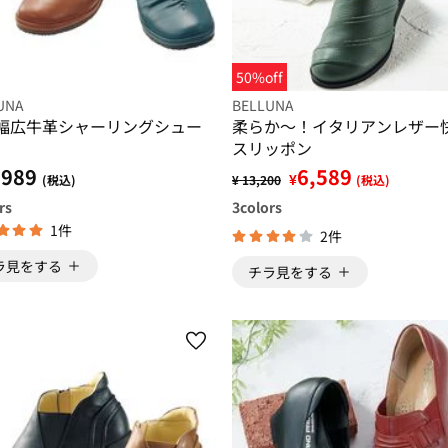
50%off
UNA
BELLUNA
幅広牛革シャーリングシュー
柔らか～！イタリアンレザー
スリッポン
,989
6,589
¥
(税込)
¥ 13,200
(税込)
rs
3
colors
1件
2件
ラ見をする
チラ見をする