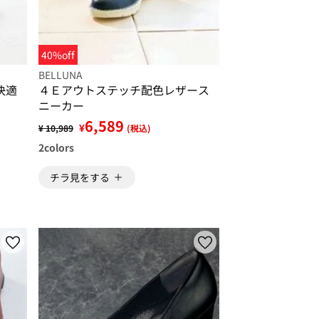
40%off
BELLUNA
快適
４Ｅアウトステッチ配色レザース
ニーカー
6,589
¥
¥ 10,989
(税込)
2
colors
チラ見をする