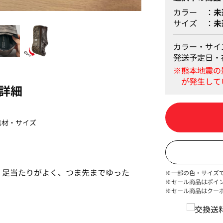
カラー
未
ガンメタリック
サイズ
未
カラー・サイ
発送予定日・
詳細
素材・サイズ
。足当たりがよく、つま先までゆった
※一部の色・サイズ
※セール商品はポイ
※セール商品はクー