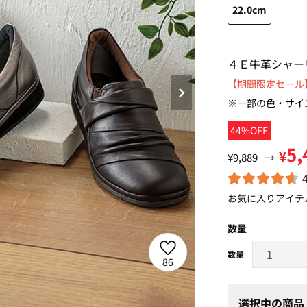
22.0cm
４Ｅ牛革シャー
【期間限定セール】
※一部の色・サイ
44%OFF
5,
¥
¥9,889
→
お気に入りアイテ
数量
86
選択中の商品