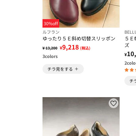
30%off
ルフラン
BELL
ゆったり５Ｅ斜め切替スリッポン
５Ｅ
ズ
9,218
¥
¥ 13,200
(税込)
10
¥
3
colors
2
colo
チラ見をする
チ