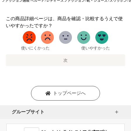
ファッション通販 ベルーナ
レディースファッション
靴・シューズ
スリッポン
1
この商品詳細ページは、商品を確認・比較するうえで使
か
いやすかったですか？
ら
5
ま
で
使いにくかった
使いやすかった
の
オ
次
プ
シ
ョ
ン
を
トップページへ
選
択
し
グループサイト
ま
す。
1