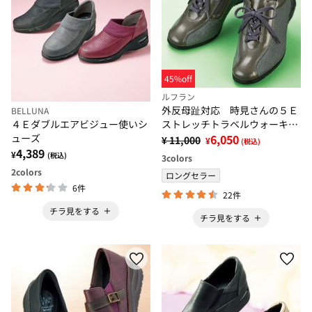
45%off
ルフラン
外反母趾対応 時見さんの５Ｅ
BELLUNA
ストレッチトラベルウォーキン
４Ｅダブルエアビジュー使いシ
グ
6,050
ューズ
¥ 11,000
¥
(税込)
4,389
¥
(税込)
3
colors
2
colors
ロングセラー
6件
22件
チラ見をする
チラ見をする