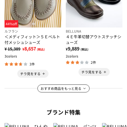
44%off
ルフラン
BELLUNA
＜メディフィット＞５Ｅベルト
４Ｅ牛革切替アウトステッチシ
付メッシュシューズ
ューズ
8,657
9,889
¥ 15,389
¥
¥
(税込)
(税込)
3
colors
2
colors
2件
3件
チラ見をする
チラ見をする
おすすめ商品をもっと見る
ブランド特集