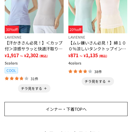
30%off
20%off
LAVIENNE
LAVIENNE
【汗かきさん必見！】＜カップ
【ムレ嫌いさん必見！】綿１０
付＞涼感サラッと快適汗取りタ
０％涼しいタンクトップインナ
ンクトップインナー＜さらりラ
1,917
2,302
ー＜さらりラボ＞
871
1,135
¥
¥
¥
¥
～
(税込)
～
(税込)
ボ＞
5
colors
4
colors
COOL
38件
31件
チラ見をする
チラ見をする
インナー・下着TOPへ