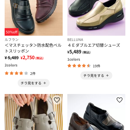
50%off
ルフラン
BELLUNA
＜マスチェッタ＞防水配色ベル
４Ｅダブルエア切替シューズ
トスリッポン
5,489
¥
(税込)
2,750
¥ 5,489
¥
(税込)
1
colors
2
colors
19件
2件
チラ見をする
チラ見をする