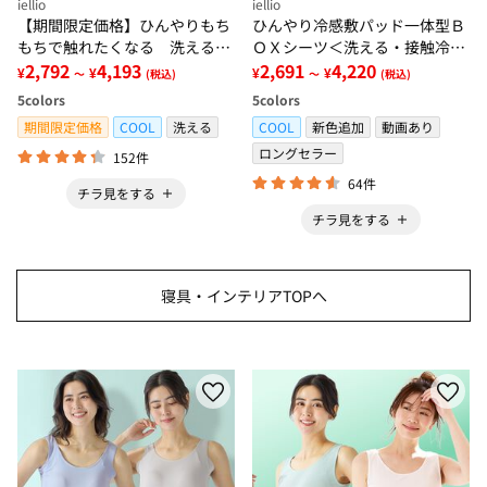
iellio
iellio
【期間限定価格】ひんやりもち
ひんやり冷感敷パッド一体型Ｂ
もちで触れたくなる 洗えるラ
ＯＸシーツ＜洗える・接触冷
グ＜低反発・滑りにくい・接触
2,792
4,193
感・抗菌防臭・時短・家事楽・
2,691
4,220
¥
¥
¥
¥
～
(税込)
～
(税込)
冷感・防ダニ・カーペット＞
ボックスシーツ・寝苦しさ対策
5
colors
5
colors
＞
期間限定価格
COOL
洗える
COOL
新色追加
動画あり
ロングセラー
152件
64件
チラ見をする
チラ見をする
寝具・インテリアTOPへ