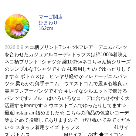
マーゴ関店
ひまわり
162cm
2026.6.9
ネコ柄プリントTシャツkフレアーデニムパンツ
を合わせたカジュアルコーデ♪ トップスは綿100%着映え
ネコ柄プリントTシャツ☆ 綿100%×ネコちゃん柄シリーズ
のシンプルなTシャツです☆ 4L着用したのでゆったりして
ます☆ ボトムスは ヒンヤリ軽やかフレアーデニムパン
ツ☆ 柔らかな薄手デニム ウエストゴムで履き心地良い
美脚フレアーパンツです☆ キレイなシルエットで履ける
パンツです♪ ブルーはいろいろなコーデに合わせやすく大
活躍するitemです☆ ウエストゴムでゆったりしてます☆
最近Instagram始めました☆ こちらの商品の色違いコーデ
等まとめて投稿してありますので ぜひ覗いてみてくださ
い☆ スタッフ着用サイズ トップス 4Lサイ
ズ ボトムス Mサイズ 73丈 ◆アイコン