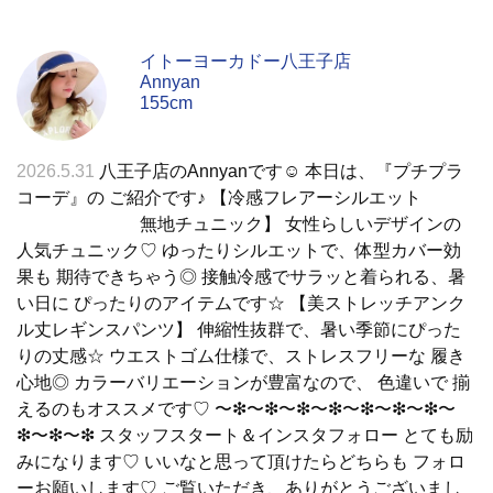
イトーヨーカドー八王子店
Annyan
155cm
2026.5.31
八王子店のAnnyanです☺︎ 本日は、『プチプラ
コーデ』の ご紹介です♪ 【冷感フレアーシルエット
無地チュニック】 女性らしいデザインの
人気チュニック♡ ゆったりシルエットで、体型カバー効
果も 期待できちゃう◎ 接触冷感でサラッと着られる、暑
い日に ぴったりのアイテムです☆ 【美ストレッチアンク
ル丈レギンスパンツ】 伸縮性抜群で、暑い季節にぴった
りの丈感☆ ウエストゴム仕様で、ストレスフリーな 履き
心地◎ カラーバリエーションが豊富なので、 色違いで 揃
えるのもオススメです♡ 〜❇︎〜❇︎〜❇︎〜❇︎〜❇︎〜❇︎〜❇︎〜
❇︎〜❇︎〜❇︎ スタッフスタート＆インスタフォロー とても励
みになります♡ いいなと思って頂けたらどちらも フォロ
ーお願いします♡ ご覧いただき、ありがとうございまし