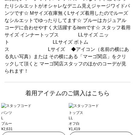
たりシルエットがオシャレなデニム見えジャージワイドパ
ンツです☆ Mサイズ在庫無くLサイズ着用したのでルーズ
なシルエットでゆったりしてます☆ ブルーはカジュアル
コーデに合わせやすく大活躍するitemです☆ スタッフ着用
サイズ インナートップス LLサイズ ニッ
ト LLサイズ ボトム
ス Lサイズ ◆アイコン（名前の横にあ
る丸い写真）または その横にある「マーゴ関店」をクリ
ックして頂くと マーゴ関店スタッフのほかのコーデが見
られます！
着用アイテムのご購入はこちら
パンツ
トップス
L
LL
ブルー
オフ白
¥2,631
¥1,419