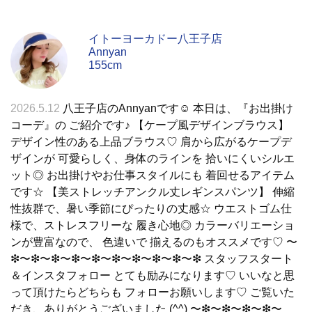
イトーヨーカドー八王子店
Annyan
155cm
2026.5.12
八王子店のAnnyanです☺︎ 本日は、『お出掛け
コーデ』の ご紹介です♪ 【ケープ風デザインブラウス】
デザイン性のある上品ブラウス♡ 肩から広がるケープデ
ザインが 可愛らしく、身体のラインを 拾いにくいシルエ
ット◎ お出掛けやお仕事スタイルにも 着回せるアイテム
です☆ 【美ストレッチアンクル丈レギンスパンツ】 伸縮
性抜群で、暑い季節にぴったりの丈感☆ ウエストゴム仕
様で、ストレスフリーな 履き心地◎ カラーバリエーショ
ンが豊富なので、 色違いで 揃えるのもオススメです♡ 〜
❇︎〜❇︎〜❇︎〜❇︎〜❇︎〜❇︎〜❇︎〜❇︎〜❇︎〜❇︎ スタッフスタート
＆インスタフォロー とても励みになります♡ いいなと思
って頂けたらどちらも フォローお願いします♡ ご覧いた
だき、ありがとうございました (^^) 〜❇︎〜❇︎〜❇︎〜❇︎〜