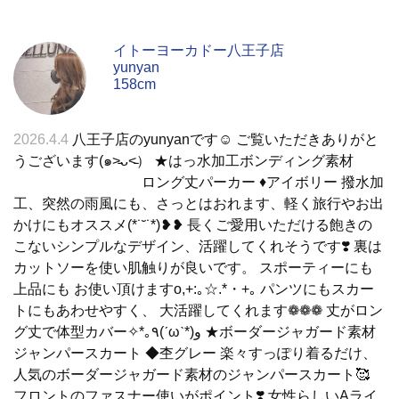
イトーヨーカドー八王子店
yunyan
158cm
2026.4.4
八王子店のyunyanです☺︎ ご覧いただきありがと
うございます(๑˃̵ᴗ˂̵） ★はっ水加工ボンディング素材
ロング丈パーカー ♦︎アイボリー 撥水加
工、突然の雨風にも、さっとはおれます、軽く旅行やお出
かけにもオススメ(*˙˘˙*)❥❥ 長くご愛用いただける飽きの
こないシンプルなデザイン、活躍してくれそうです❣️ 裏は
カットソーを使い肌触りが良いです。 スポーティーにも
上品にも お使い頂けますo,+:｡☆.*・+｡ パンツにもスカー
トにもあわせやすく、 大活躍してくれます❁❁❁ 丈がロン
グ丈で体型カバー✧*｡٩(ˊωˋ*)و ★ボーダージャガード素材
ジャンパースカート ◆杢グレー 楽々すっぽり着るだけ、
人気のボーダージャガード素材のジャンパースカート🥰
フロントのファスナー使いがポイント❣️ 女性らしいAライ