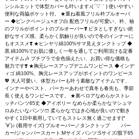
ンシルエットで体型カバーも叶います♪( ´▽｀) 使いやすい
便利な両脇ポケット付。 ★重ね着風フリル衿プルオーバ
ー ◆ピンクベージュ×オフ白 配色フリルが可愛い、衿、袖
のフリルがポイントのプルオーバー❣️ ピタとしすぎない絶
妙なサイズ感、柔らかく肌触りが良いので冬のインナーに
もオススメ❣️ ★ヒンヤリ綿100%サマ見えタンクトップ ◆
黒 綿100%でお肌に優しく一年を通してご利用頂ける定番
アイテム🎶 プチプラで全色揃えたい、お買い得な価格も
魅力です❣️ ★胸元レースアップデニムワンピース ◆インデ
ィゴ 綿100%、胸元レースアップがポイントのワンピース
💖 大人可愛い、体型カバーも叶う素敵なアイテムです、
インナーやベスト、パーカーあわせで真冬も春先も、季節
長く使えるワンピースです。 ★裏ベロアなめらかストレ
ッチパンツ65丈 ◆アイボリー なめらか柔らかなマシュマ
ロみたいなパンツ🩳 柔らかなではき心地が良いので動き
やすく1日中着用していてもストレス無く過ごせます(*
´∀`)♪ (着用サイズ) プルオーバー／タンクトップ パー
カー/ジャンパースカート:Mサイズ パンツ:Sサイズ/股下65