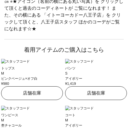
㎝ ⭐︎★アイコン（名前の横にある丸い写真）を クリックし
て頂くと過去のコーディネートが ご覧になれます！ ま
た、その横にある 「イトーヨーカドー八王子店」を クリ
ックして頂くと、八王子店スタッフ ほかのコーデがご覧
になれます☆★
着用アイテムのご購入はこちら
トップス
パンツ
M
S
ピンクベージュ×オフ白
アイボリー
¥980
¥1,419
店舗在庫
店舗在庫
ワンピース
コート
M
M
杢チャコール
アイボリー