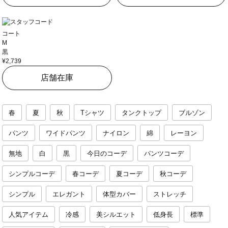
コート
M
黒
¥2,739
店舗在庫
春
夏
秋
Tシャツ
タンクトップ
ブルゾン
パンツ
ワイドパンツ
ナイロン
綿
レーヨン
無地
白
黒
今日のコーデ
パンツコーデ
シンプルコーデ
春コーデ
夏コーデ
秋コーデ
シンプル
エレガント
体型カバー
ストレッチ
人気アイテム
冷感
美シルエット
低身長
標準