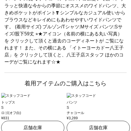
ラッと快適な今からの季節にオススメのワイドパンツ、大
きめポケットがポイント❣️ シンプルなカジュアル使いから
ブラウスなどキレイめにもあわせやすいワイドパンツで
す。 (着用サイズ) ブルゾン/Tシャツ:Mサイズ パンツ:Sサ
イズ/股下59丈 ⭐︎★アイコン（名前の横にある丸い写真）
を クリックして頂くと過去のコーディネートが ご覧にな
れます！ また、その横にある 「イトーヨーカドー八王子
店」を クリックして頂くと、八王子店スタッフ ほかのコ
ーデがご覧になれます☆★
着用アイテムのご購入はこちら
トップス
パンツ
S
S
ロゴ(オフ白)
チャコール
¥831
¥3,289
店舗在庫
店舗在庫