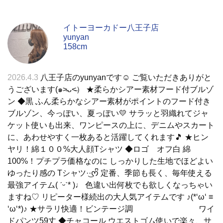
イトーヨーカドー八王子店
yunyan
158cm
2026.4.3
八王子店のyunyanです☺︎ ご覧いただきありがと
うございます(๑˃̵ᴗ˂̵） ★柔らかシアー素材フード付ブルゾ
ン ◆黒 ふん柔らかなシアー素材がポイントのフード付き
ブルゾン、今っぽい、夏っぽい💛 サラッと羽織れてジャ
ケット使いも出来、ワンピースの上に、デニムやスカート
に、あわせやすく一枚あると活躍してくれます🎵 ★ヒン
ヤリ！綿１００%大人顔Tシャツ ◆ロゴ オフ白 綿
100%！プチプラ価格なのに しっかりした生地でほどよい
ゆったり感の Tシャツ·͜·ᰔᩚ 定番、季節も長く、毎年使える
最強アイテム( ˊᵕˋ* )♩ 色違い出何枚でも欲しくなっちゃい
ますね♡ リピーター様続出の大人気アイテムです ♪(*‘ω‘ ≡
‘ω‘*)♪ ★サラリ快適！ビンテージ調 ワイ
ドパンツ59丈 ◆チャコール ウエストゴム使いで楽々、サ