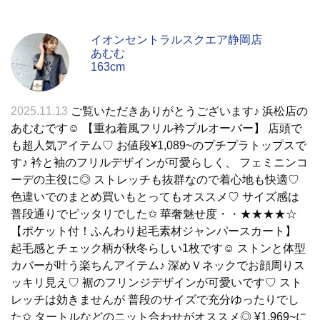
イオンセントラルスクエア静岡店
あむむ
163cm
2025.11.13
ご覧いただきありがとうございます♪ 浜松店の
あむむです☺︎︎ 【重ね着風フリル衿プルオーバー】 店頭で
も超人気アイテム♡ お値段¥1,089~のプチプラトップスで
す♪ 衿と袖のフリルデザインが可愛らしく、 フェミニンコ
ーデの主役に◎ ストレッチも抜群なので着心地も快適♡
色違いでのまとめ買いもとってもオススメ♡ サイズ感は
普段通りでピッタリでした✩︎ 華奢魅せ度・・★★★★☆
【ポケット付！ふんわり起毛素材ジャンパースカート】
起毛感とチェック柄が秋冬らしい1枚です☺︎︎ ストンと体型
カバーが叶う楽ちんアイテム♪ 深めＶネックでお顔周りス
ッキリ見え♡ 裾のフリンジデザインが可愛いです♡ スト
レッチは効きませんが 普段のサイズで充分ゆったりでし
た✩︎ タートルなどのニット合わせがオススメ◎ ¥1,969~に