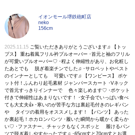
イオンモール堺鉄砲町店
neko
156cm
2025.11.15
ご覧いただきありがとうございます♫ 【トッ
プス】 重ね着風フリル衿プルオーバー ･首元と袖のフリル
が可愛いプルオーバー♡ ･程よく伸縮性があり、お化粧し
たあとでも 脱ぎ着楽チンでした♫ ･サロペットやベスト
のインナーとしても 可愛いです♫ 【ワンピース】 ポケ
ット付！ふんわり起毛素材 ジャンパースカート ･Vネック
で首元すっきりインナーで 色々楽しめます♡ ･ポケット
付きで伸縮性はあまりないです！ ･女子会でいっぱい食べ
ても大丈夫👍 ･寒いのが苦手な方は裏起毛付きのレギパン
や タイツの着用をオススメします！ 【パンツ】 あった
か裏起毛！ホカロンパンツ ･履いた瞬間から暖かく柔らか
い♡ ･ファスナー、チャックもなくスポッと 履けるパン
ツで脱ぎ着しやすかったです♫ ･65cm丈と70cm丈とお選