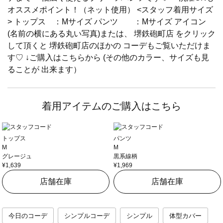
オススメポイント！（ネット使用） <スタッフ着用サイズ
> トップス ：Mサイズ パンツ ：Mサイズ アイコン
(名前の横にある丸い写真)または、 堺鉄砲町店 をクリック
して頂くと 堺鉄砲町店のほかの コーデもご覧いただけま
す♡ ↓ご購入はこちらから (その他のカラー、サイズも見
ることが 出来ます）
着用アイテムのご購入はこちら
トップス
パンツ
M
M
グレージュ
黒系線柄
¥1,639
¥1,969
店舗在庫
店舗在庫
今日のコーデ
シンプルコーデ
シンプル
体型カバー