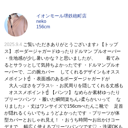
イオンモール堺鉄砲町店
neko
156cm
2025.9.4
ご覧いただきありがとうございます♪ 【トップ
ス】 ボーダージャガードゆったりドルマン プルオーバー
・生地感が少し暑いかな？と思いましたが、 着てみ
るとサラッとして気持ちよかったです ・ドルマンプルオ
ーバーで、二の腕カバー してくれるデザインもオスス
メポイント☝ ・表面感のあるボーダージャガードが
大人っぽさをプラス✨ ・お尻周りを隠してくれる丈感も
オススメポイント☝ 【パンツ】 なめらか素材ゆったり
プリーツパンツ ・履いた瞬間楽ちん♪柔らかい♪って な
りました♪ ・丈はワンサイズで156cmぺたんこ靴で 足首
が隠れるくらいでちょうどよかったです ・プリーツが体
型カバーとおしゃれ見え！ ・おうち時間〜お出かけコー
デまで 幅広く使えるプリーツパンツです♡ ・洗濯OKも