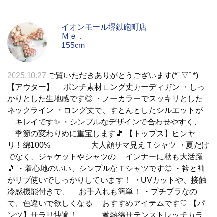
イオンモール堺鉄砲町店
Ｍｅ．
155cm
2025.10.27
ご覧いただきありがとうございます(*ﾟ▽ﾟ*)
【アウター】 ポンチ素材ロング丈カーディガン ・しっ
かりとした生地感です◎ ・ノーカラーでスッキリとした
ネックライン ・ロング丈で、すとんとしたシルエットが
キレイです✨ ・シンプルなデザインで合わせやすく、
季節の変わりめに重宝します🎵 【トップス】ヒンヤ
リ！綿100% 大人顔サマ見えＴシャツ ・夏だけ
でなく、ジャケットやシャツの インナーに秋も大活躍
🎵 ・着心地のいい、シンプルなＴシャツです◎ ・衿と袖
がリブ使いでしっかりしています！ ・UVカットや、接触
冷感機能付きで、 お手入れも簡単！ ・プチプラなの
で、色違いで欲しくなる おすすめアイテムです♡ 【パ
ンツ】サラリ快適！ 蓄熱綿サテンストレッチカラ