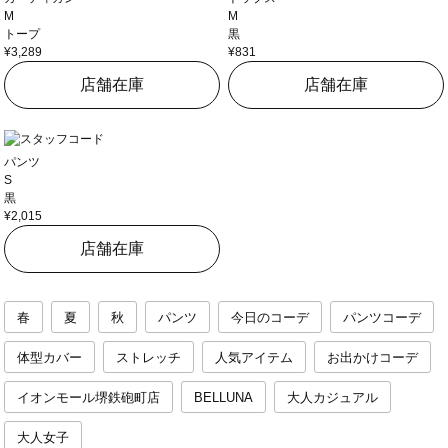
M
M
トープ
黒
¥3,289
¥831
店舗在庫
店舗在庫
パンツ
S
黒
¥2,015
店舗在庫
春
夏
秋
パンツ
今日のコーデ
パンツコーデ
体型カバー
ストレッチ
人気アイテム
お出かけコーデ
イオンモール堺鉄砲町店
BELLUNA
大人カジュアル
大人女子