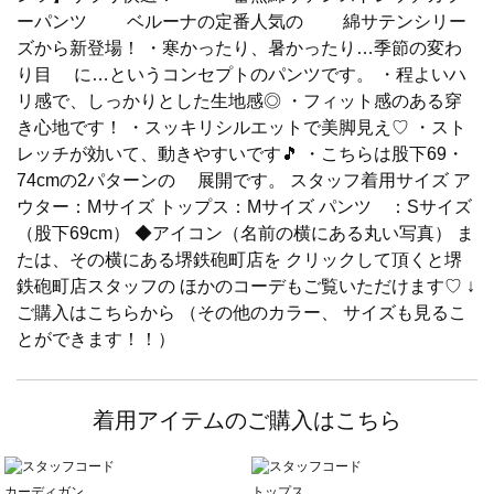
ーパンツ ベルーナの定番人気の 綿サテンシリー
ズから新登場！ ・寒かったり、暑かったり…季節の変わ
り目 に…というコンセプトのパンツです。 ・程よいハ
リ感で、しっかりとした生地感◎ ・フィット感のある穿
き心地です！ ・スッキリシルエットで美脚見え♡ ・スト
レッチが効いて、動きやすいです🎵 ・こちらは股下69・
74cmの2パターンの 展開です。 スタッフ着用サイズ ア
ウター：Mサイズ トップス：Mサイズ パンツ ：Sサイズ
（股下69cm） ◆アイコン（名前の横にある丸い写真） ま
たは、その横にある堺鉄砲町店を クリックして頂くと堺
鉄砲町店スタッフの ほかのコーデもご覧いただけます♡ ↓
ご購入はこちらから （その他のカラー、 サイズも見るこ
とができます！！）
着用アイテムのご購入はこちら
カーディガン
トップス