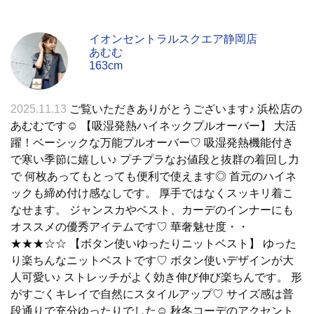
イオンセントラルスクエア静岡店
あむむ
163cm
2025.11.13
ご覧いただきありがとうございます♪ 浜松店の
あむむです☺︎︎ 【吸湿発熱ハイネックプルオーバー】 大活
躍！ベーシックな万能プルオーバー♡ 吸湿発熱機能付き
で寒い季節に嬉しい♪ プチプラなお値段と抜群の着回し力
で 何枚あってもとっても便利で使えます◎ 首元のハイネ
ックも締め付け感なしです。 厚手ではなくスッキリ着こ
なせます。 ジャンスカやベスト、カーデのインナーにも
オススメの優秀アイテムです♡ 華奢魅せ度・・
★★★☆☆ 【ボタン使いゆったりニットベスト】 ゆった
り楽ちんなニットベストです♡ ボタン使いデザインが大
人可愛い♪ ストレッチがよく効き伸び伸び楽ちんです。 形
がすごくキレイで自然にスタイルアップ♡ サイズ感は普
段通りで充分ゆったりでした☺︎︎ 秋冬コーデのアクセント