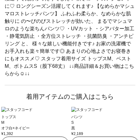
に♡ ロングシーズン活躍してくれます♪ 【なめらかマシュ
マロストレッチパンツ】 ふわふわ柔らか、なめらかな肌
触りに の〜びのびストレッチが効いた、 まるでマシュマ
ロのような楽ちんパンツ♡ ・UVカット ・シアバター加工
・静電気防止 ・全方位ストレッチ ・抗菌防臭 ・アンチピ
リング と、 様々な嬉しい機能付きです♪ お家の洗濯機で
お手入れも楽々簡単です◎ あまりの心地よさでお寝巻き
にもオススメ♡ スタッフ着用サイズ トップスM、ベスト
M、ボトムスS（股下68丈） ↓↓商品詳細＆お買い物はこち
らから☺︎︎↓↓
着用アイテムのご購入はこちら
トップス
パンツ
M
S
オフ白×ネイビー
黒
¥1,392
¥2,189