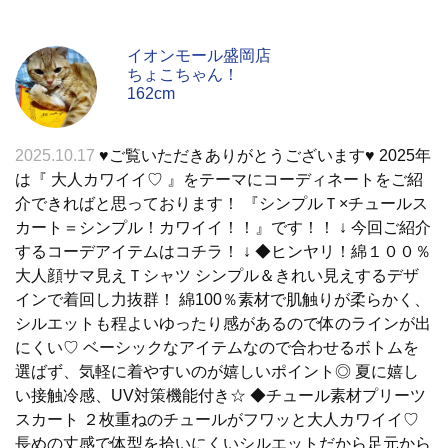
イオンモール盛岡店
ちょこちゃん！
162cm
2025.10.17
♥︎ご覧いただきありがとうございます♥︎ 2025年
は『 大人カワイイ♡ 』をテーマにコーディネートをご紹
介できればと思っております！ 『シンプルＴ×チュールス
カート＝シンプル！カワイイ！！』です！！ ↓ 今回ご紹介
するコーデアイテムはコチラ！ ↓ ◆ヒンヤリ！綿１００％
大人顔サマ見えＴシャツ シンプル＆きれい見えするデザ
インで着回し力抜群！ 綿100％素材で肌触りが柔らかく、
シルエットも程よいゆったり感があるので体のラインが出
にくい♡ ベーシックなアイテムなので合わせるボトムを
選ばず、気軽に着やすいのが嬉しいポイント◎ 夏に嬉し
い接触冷感、UV対策機能付き☆ ◆チュール素材プリーツ
スカート ２枚重ねのチュールがフワッと大人カワイイ♡
長めの丈感で体型を拾いにくいシルエットだから足元から