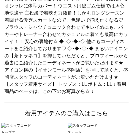
オシャレに体型カバー！ ウエストは総ゴム仕様ではき心
地快適☆ 主役級で着映え力抜群！しかもロングシーズン
着回せる優秀スカートなので、色違いで揃えたくなる♡
ブラウス・シャツチュニック合わせでキレイめにも、パー
カーやトレーナー合わせでカジュアルに着ても最高にカワ
イイ！！ 安心の裏地付☆ ◆･◇･◆･◇ 他にもコーディネ
ートをご紹介しております♡ ◇･◆･◇･◆ まるいアイコン
の【茶トラネコ】を押していただくと、プロフィールから
過去にご紹介したコーディネートがご覧いただけます★
アイコン横の【イオンモール盛岡店】を押して頂くと、盛
岡店スタッフのコーディネートがご覧いただけます★
【スタッフ着用サイズ】 トップス：LL ボトム：LL ↓ 着用
商品のページは、この下のお写真から☆ ↓
着用アイテムのご購入はこちら
トップス
スカート