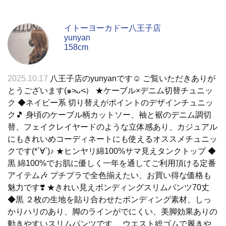
イトーヨーカドー八王子店
yunyan
158cm
2025.10.17
八王子店のyunyanです☺︎ ご覧いただきありが
とうございます(๑˃̵ᴗ˂̵） ★ケーブル×デニム切替チュニッ
ク ◆ネイビー系 切り替えがポイントのデザインチュニッ
ク🎵 身頃のケーブル柄カットソー、袖と裾のデニム調切
替、フェイクレイヤードのような立体感あり、カジュアル
にもきれいめコーディネートにも使えるオススメチュニッ
クです(*´∀`)♪ ★ヒンヤリ綿100%サマ見えタンクトップ ◆
黒 綿100%でお肌に優しく一年を通してご利用頂ける定番
アイテム🎶 プチプラで全色揃えたい、お買い得な価格も
魅力です❣️ ★きれい見えボンディングスリムパンツ70丈
◆黒 ２枚の生地を貼り合わせたボンディング素材、しっ
かりハリのあり、脚のラインがでにくい、美脚効果ありの
動きやすいスリムパンツです、 ウエスト総ゴムで履きや