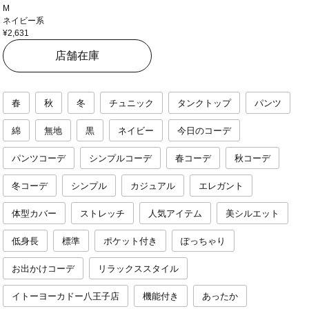
M
ネイビー系
¥2,631
店舗在庫
春
秋
冬
チュニック
タンクトップ
パンツ
綿
無地
黒
ネイビー
今日のコーデ
パンツコーデ
シンプルコーデ
春コーデ
秋コーデ
冬コーデ
シンプル
カジュアル
エレガント
体型カバー
ストレッチ
人気アイテム
美シルエット
低身長
標準
ポケット付き
ぽっちゃり
お出かけコーデ
リラックススタイル
イトーヨーカドー八王子店
機能付き
あったか