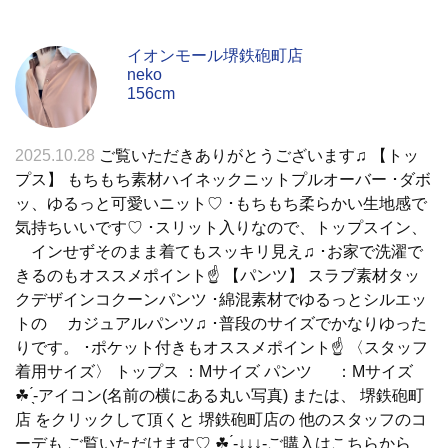
イオンモール堺鉄砲町店
neko
156cm
2025.10.28
ご覧いただきありがとうございます♫ 【トッ
プス】 もちもち素材ハイネックニットプルオーバー ･ダボ
ッ、ゆるっと可愛いニット♡ ･もちもち柔らかい生地感で
気持ちいいです♡ ･スリット入りなので、トップスイン、
インせずそのまま着てもスッキリ見え♫ ･お家で洗濯で
きるのもオススメポイント☝ 【パンツ】 スラブ素材タッ
クデザインコクーンパンツ ･綿混素材でゆるっとシルエッ
トの カジュアルパンツ♫ ･普段のサイズでかなりゆった
りです。 ･ポケット付きもオススメポイント☝ 〈スタッフ
着用サイズ〉 トップス ：Mサイズ パンツ ：Mサイズ
☘ ̖́-アイコン(名前の横にある丸い写真) または、 堺鉄砲町
店 をクリックして頂くと 堺鉄砲町店の 他のスタッフのコ
ーデも ご覧いただけます♡ ☘ ̖́-↓↓↓-ご購入はこちらから