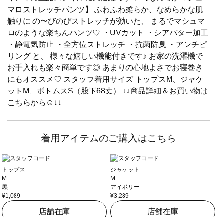
マロストレッチパンツ】 ふわふわ柔らか、なめらかな肌
触りに の〜びのびストレッチが効いた、 まるでマシュマ
ロのような楽ちんパンツ♡ ・UVカット ・シアバター加工
・静電気防止 ・全方位ストレッチ ・抗菌防臭 ・アンチピ
リング と、 様々な嬉しい機能付きです♪ お家の洗濯機で
お手入れも楽々簡単です◎ あまりの心地よさでお寝巻き
にもオススメ♡ スタッフ着用サイズ トップスM、ジャケ
ットM、ボトムスS（股下68丈） ↓↓商品詳細＆お買い物は
こちらから☺︎︎↓↓
着用アイテムのご購入はこちら
トップス
ジャケット
M
M
黒
アイボリー
¥1,089
¥3,289
店舗在庫
店舗在庫