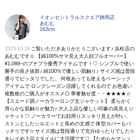
イオンセントラルスクエア静岡店
あむむ
163cm
2025.10.18
ご覧いただきありがとうございます♪ 浜松店の
あむむです☺︎︎ 【綿100%サマ見え大人顔プルオーバー】
¥1,089~のプチプラ優秀アイテムです！♡ シンプルで使い
勝手の良さ抜群♪ 綿100%で優しい肌触り♪ サイズ感は普段
通りでピッタリでした。 何枚あっても使えるベーシック
アイテムで ロングシーズン活躍してくれるので お色違い
複数枚のご購入がオススメ◎ 華奢魅せ度・・★★★★☆
【スエード調ノーカラーロング丈ジャケット】 柔らかく
滑らかな肌触りが魅力♪ 大人上品な優しい印象の高見えジ
ャケット♡ ノーカラーでお顔周りスッキリ見えが叶い、
ストンとしたシルエットと長めの丈感で 体型カバーもバ
ッチリです✩︎ サイズ感は普段通りで充分ゆったりでした✩︎
キレイめ上品スタイルに大活躍です♡ 【なめらかマシュ