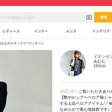
検索
レディース
インナー
メンズ
インテリア
あむむのスタッフコーディネート
イオンセ
あむむ
163cm
2025.10.7
ご覧いただきありが
【艶やかシアーベロア袖シャ
する上品ベロアアイテム♡ 
なめらかで着心地抜群です♪ 