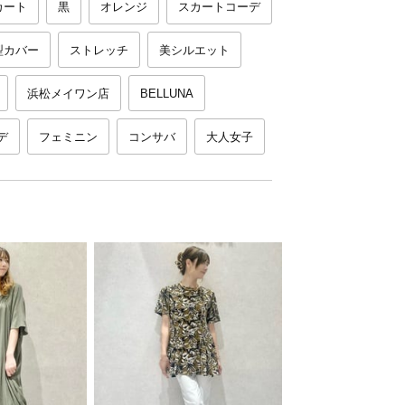
カート
黒
オレンジ
スカートコーデ
型カバー
ストレッチ
美シルエット
浜松メイワン店
BELLUNA
デ
フェミニン
コンサバ
大人女子