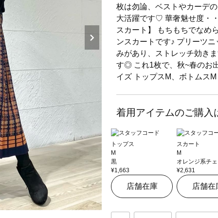
枚は勿論、ベストやカーデの
大活躍です♡ 華奢魅せ度・
スカート】 もちもちでなめ
ンスカートです♪ プリーツニ
みがあり、ストレッチ効きま
す◎ これ1枚で、秋~春のお
イズ トップスM、ボトムスM 
着用アイテムのご購入
トップス
スカート
M
M
黒
オレンジ系チェ
¥1,663
¥2,631
店舗在庫
店舗在