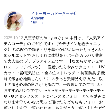
イトーヨーカドー八王子店
Annyan
155cm
2025.10.12
八王子店のAnnyanです☺︎ 本日は、『人気アイ
テムコーデ』の ご紹介です♪ 【衿デザイン配色チュニッ
ク】 衿の配色で顔まわりを華やかに♡ ゆったり＋きれい
めシルエットで おしゃれに体型をカバー◎ カラバリ豊富
で大人気の プチプラアイテムです！ 【なめらかマシュマ
ロストレッチパンツ】 一度履いたらやみつきに！！ ・UV
カット ・静電気防止 ・全方位ストレッチ ・抗菌防臭 多機
能で履き心地楽ちんなのに スラっと美脚見え◎ 見た目以
上の履き心地の良さが あるので、一度履いてみて欲しい
おすすめパンツです♡ 〜❇︎〜❇︎〜❇︎〜❇︎〜❇︎〜❇︎〜❇︎〜❇︎〜
❇︎〜❇︎ スタッフスタート＆インスタフォロー とても励みに
なります♡ いいなと思って頂けたらどちらも フォローお
願いします♡ ご覧いただき、ありがとうございました (^^)