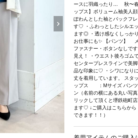
ースに羽織ったり… 秋〜春
ップス】ボリューム袖美
ぽわんとした袖とバックフ
す♡ ・ふわっとしたシルエ
ます◎ ・透け感なくしっか
お仕事にも✨ 【パンツ】 
ファスナー・ボタンなしで
見え！ ・ウエスト後ろゴム
センタープレスラインで美脚
品な印象に♡ ・シワになりにく
丈を着用しています。 スタッ
ップス ：Mサイズ パンツ
ン（名前の横にある丸い写真
リックして頂くと堺鉄砲町店
ます♡ ↓ご購入はこちらから
できます！！）
着用アイテムのご購入