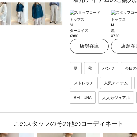
トップス
トップス
M
M
ターコイズ
黒
¥980
¥720
店舗在庫
店舗在
夏
秋
パンツ
今日の
ストレッチ
人気アイテム
BELLUNA
大人カジュアル
このスタッフのその他のコーディネート