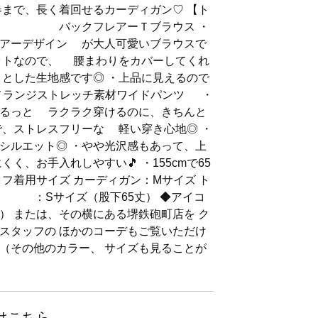
まで、長く着回せるカーディガン♡ 【ト
人顔 バックフレアーＴブラウス ・
レアーデザイン が大人可愛いブラウスで
ットなので、 腰まわりをカバーしてくれ
りとした生地感です◎ ・上品に見えるので
メランジストレッチ素材ワイドパンツ ・
するっと ラクラク穿けるのに、きちんと
で、ストレスフリーな 軽い穿き心地◎ ・
シルエット◎ ・やや光沢感もあって、上
く、お手入れしやすい🎵 ・155cmで65
フ着用サイズ カーディガン：Mサイズ ト
 ：Sサイズ（股下65丈） ◆アイコ
） または、その横にある堺鉄砲町店を ク
スタッフの ほかのコーデもご覧いただけ
 （その他のカラー、 サイズも見ることが
はこちら