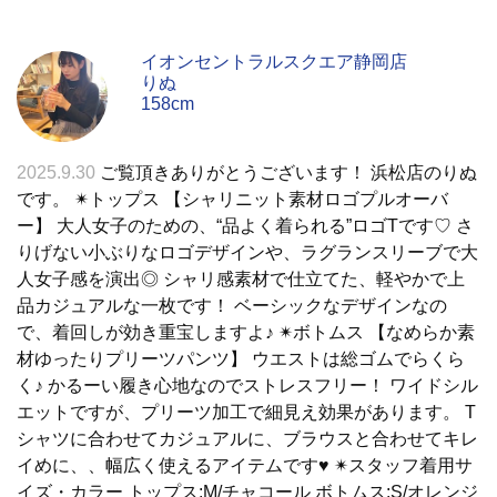
イオンセントラルスクエア静岡店
りぬ
158cm
2025.9.30
ご覧頂きありがとうございます！ 浜松店のりぬ
です。 ✴︎トップス 【シャリニット素材ロゴプルオーバ
ー】 大人女子のための、“品よく着られる”ロゴTです♡ さ
りげない小ぶりなロゴデザインや、ラグランスリーブで大
人女子感を演出◎ シャリ感素材で仕立てた、軽やかで上
品カジュアルな一枚です！ ベーシックなデザインなの
で、着回しが効き重宝しますよ♪ ✴︎ボトムス 【なめらか素
材ゆったりプリーツパンツ】 ウエストは総ゴムでらくら
く♪ かるーい履き心地なのでストレスフリー！ ワイドシル
エットですが、プリーツ加工で細見え効果があります。 T
シャツに合わせてカジュアルに、ブラウスと合わせてキレ
イめに、、幅広く使えるアイテムです♥ ✴︎スタッフ着用サ
イズ・カラー トップス:M/チャコール ボトムス:S/オレンジ