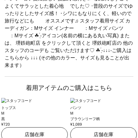
よくてサラッとした着心地 でした♡ ･普段のサイズでゆ
ったりとしたサイズ感！ ･シワにもなりにくく、軽いので
旅行などにも オススメです♫ スタッフ着用サイズ カ
ーディガン：Mサイズ インナー ：Mサイズ パンツ
：Mサイズ ☘ ̖́-アイコン(名前の横にある丸い写真) また
は、 堺鉄砲町店 をクリックして頂くと 堺鉄砲町店の 他の
スタッフのコーデも ご覧いただけます♡ ☘ ̖́-↓↓↓-ご購入は
こちらから ↓↓↓ (その他のカラー、サイズも見ることが出
来ます）
着用アイテムのご購入はこちら
トップス
パンツ
M
M
黒
ブラウンリーフ柄
¥720
¥1,089
店舗在庫
店舗在庫