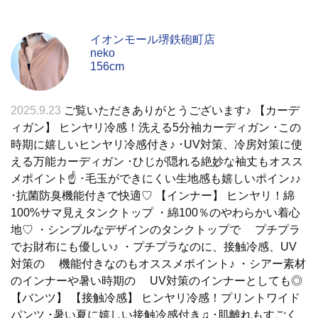
イオンモール堺鉄砲町店
neko
156cm
2025.9.23
ご覧いただきありがとうございます♪ 【カーデ
ィガン】 ヒンヤリ冷感！洗える5分袖カーディガン ･この
時期に嬉しいヒンヤリ冷感付き♪ ･UV対策、冷房対策に使
える万能カーディガン ･ひじが隠れる絶妙な袖丈もオスス
メポイント☝ ･毛玉ができにくい生地感も嬉しいポイン♪♪
･抗菌防臭機能付きで快適♡ 【インナー】 ヒンヤリ！綿
100%サマ見えタンクトップ ・綿100％のやわらかい着心
地♡ ・シンプルなデザインのタンクトップで プチプラ
でお財布にも優しい♪ ・プチプラなのに、接触冷感、UV
対策の 機能付きなのもオススメポイント♪ ・シアー素材
のインナーや暑い時期の UV対策のインナーとしても◎
【バンツ】 【接触冷感】 ヒンヤリ冷感！プリントワイド
パンツ ･暑い夏に嬉しい接触冷感付き♫ ･肌離れもすごく