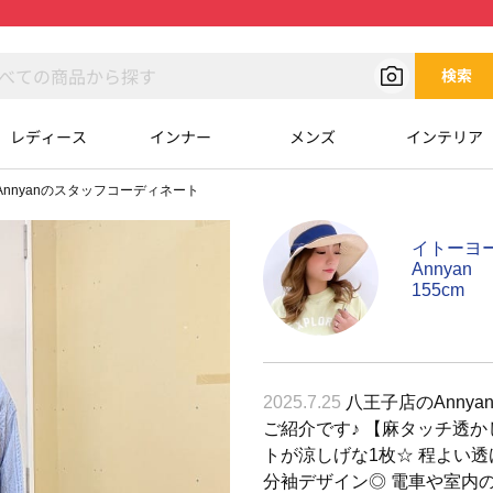
検索
レディース
インナー
メンズ
インテリア
Annyanのスタッフコーディネート
イトーヨ
Annyan
155cm
2025.7.25
八王子店のAnny
ご紹介です♪ 【麻タッチ透か
トが涼しげな1枚☆ 程よい透
分袖デザイン◎ 電車や室内