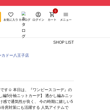
0
お気に入り
カタログ
ログイン
カート
メニュー
SHOP LIST
ーカドー八王子店
anです☺︎ 本日は、『ワンピースコーデ』の
し編5分袖ニットカーデ】 透かし編みニッ
け感で通気性が良く、 今の時期に嬉しい5
の冷房対策にも活躍する 人気アイテムで