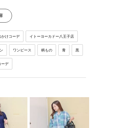
庫
出かけコーデ
イトーヨーカドー八王子店
ン
ワンピース
柄もの
青
黒
コーデ