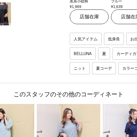
黒系小紋柄
ブルー
¥1,969
¥1,639
店舗在庫
店舗在
人気アイテム
低身長
お
BELLUNA
夏
カーディガ
ニット
夏コーデ
カラー
このスタッフのその他のコーディネート