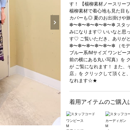
す！ 【楊柳素材ノースリー
楊柳素材で着心地も見た目も
カバーも◎ 夏のお出掛けや旅行
❇︎〜❇︎〜❇︎〜❇︎〜❇︎〜❇
みになります♡ いいなと思
す♡ ご覧いただき、ありがとうござ
❇︎〜❇︎〜❇︎〜❇︎〜❇︎〜❇
ブルー系/Mサイズ ワンピース
前の横にある丸い写真）を 
が ご覧になれます！ また、
店」を クリックして頂くと
なれます☆★
着用アイテムのご購入
ワンピース
カーディガン
M
M