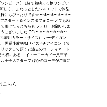
ブワンピース】 1枚で着映える柄ワンピ♡
涼しく、 ふわっとしたシルエットで体型
にもぴったりです☆ 〜❇︎〜❇︎〜❇︎〜❇︎〜
︎ スタッフスタート＆インスタフォロー とても励
って頂けたらどちらも フォローお願いしま
いました (^^) 〜❇︎〜❇︎〜❇︎〜❇︎〜
︎ （モデル着用カラー・サイズ） カーディガン：
：黒系小紋柄/Mサイズ ⭐︎★アイコン（名
クリックして頂くと過去のコーディネート
その横にある 「イトーヨーカドー八王子
、八王子店スタッフ ほかのコーデがご覧に
はこちら