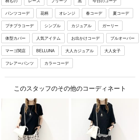
柄もの
レース
プリーツ
黒
今日のコーデ
パンツコーデ
花柄
オレンジ
春コーデ
夏コーデ
プチプラコーデ
シンプル
カジュアル
ガーリー
体型カバー
人気アイテム
お出かけコーデ
プルオーバー
マーゴ関店
BELLUNA
大人カジュアル
大人女子
フレアーパンツ
カラーコーデ
このスタッフのその他のコーディネート