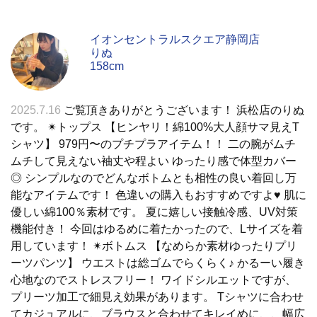
イオンセントラルスクエア静岡店
りぬ
158cm
2025.7.16
ご覧頂きありがとうございます！ 浜松店のりぬ
です。 ✴︎トップス 【ヒンヤリ！綿100%大人顔サマ見えT
シャツ】 979円〜のプチプラアイテム！！ 二の腕がムチ
ムチして見えない袖丈や程よい ゆったり感で体型カバー
◎ シンプルなのでどんなボトムとも相性の良い着回し万
能なアイテムです！ 色違いの購入もおすすめですよ♥ 肌に
優しい綿100％素材です。 夏に嬉しい接触冷感、UV対策
機能付き！ 今回はゆるめに着たかったので、Lサイズを着
用しています！ ✴︎ボトムス 【なめらか素材ゆったりプリ
ーツパンツ】 ウエストは総ゴムでらくらく♪ かるーい履き
心地なのでストレスフリー！ ワイドシルエットですが、
プリーツ加工で細見え効果があります。 Tシャツに合わせ
てカジュアルに、ブラウスと合わせてキレイめに、、幅広