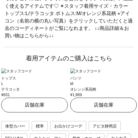
く使えるアイテムです♡ ✴︎スタッフ着用サイズ・カラー
トップス:L/テラコッタ ボトムス:M/オレンジ系花柄 ⭐︎アイ
コン（名前の横の丸い写真）をクリックしていただくと過
去のコーディネートがご覧になれます。 ↓↓商品詳細＆お
買い物はこちらから↓↓
着用アイテムのご購入はこちら
トップス
パンツ
L
M
テラコッタ
オレンジ系花柄
¥831
¥1,969
店舗在庫
店舗在庫
体型カバー
標準
お出かけコーデ
アピタ静岡店