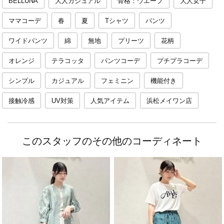
BELLUNA
大人カジュアル
骨格：ウエーブ
大人女子
ママコーデ
春
夏
Tシャツ
パンツ
ワイドパンツ
綿
無地
プリーツ
花柄
オレンジ
テラコッタ
パンツコーデ
プチプラコーデ
シンプル
カジュアル
フェミニン
機能付き
接触冷感
UV対策
人気アイテム
浜松メイワン店
このスタッフのその他のコーディネート