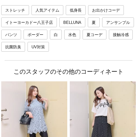
ストレッチ
人気アイテム
低身長
お出かけコーデ
イトーヨーカドー八王子店
BELLUNA
夏
アンサンブル
パンツ
ボーダー
白
水色
夏コーデ
接触冷感
抗菌防臭
UV対策
このスタッフのその他のコーディネート