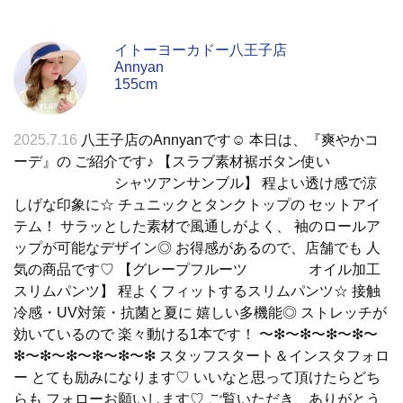
イトーヨーカドー八王子店
Annyan
155cm
2025.7.16
八王子店のAnnyanです☺︎ 本日は、『爽やかコ
ーデ』の ご紹介です♪ 【スラブ素材裾ボタン使い
シャツアンサンブル】 程よい透け感で涼
しげな印象に☆ チュニックとタンクトップの セットアイ
テム！ サラッとした素材で風通しがよく、 袖のロールア
ップが可能なデザイン◎ お得感があるので、店舗でも 人
気の商品です♡ 【グレープフルーツ オイル加工
スリムパンツ】 程よくフィットするスリムパンツ☆ 接触
冷感・UV対策・抗菌と夏に 嬉しい多機能◎ ストレッチが
効いているので 楽々動ける1本です！ 〜❇︎〜❇︎〜❇︎〜❇︎〜
❇︎〜❇︎〜❇︎〜❇︎〜❇︎〜❇︎ スタッフスタート＆インスタフォロ
ー とても励みになります♡ いいなと思って頂けたらどち
らも フォローお願いします♡ ご覧いただき、ありがとう