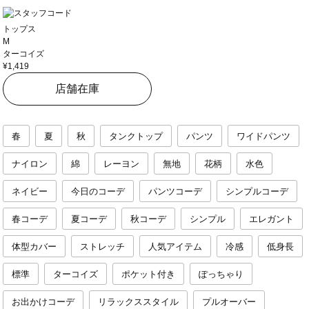
トップス
M
ターコイズ
¥1,419
店舗在庫
春
夏
秋
タンクトップ
パンツ
ワイドパンツ
ナイロン
綿
レーヨン
無地
花柄
水色
ネイビー
今日のコーデ
パンツコーデ
シンプルコーデ
春コーデ
夏コーデ
秋コーデ
シンプル
エレガント
体型カバー
ストレッチ
人気アイテム
冷感
低身長
標準
ターコイズ
ポケット付き
ぽっちゃり
お出かけコーデ
リラックススタイル
プルオーバー