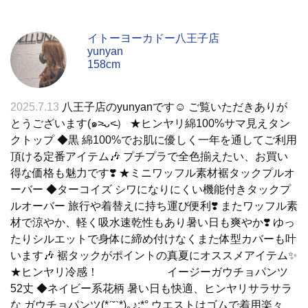
イトーヨーカドー八王子店
yunyan
158cm
2025.7.13
八王子店のyunyanです☺︎ ご覧いただきありが
とうございます(๑˃̵ᴗ˂̵） ★ヒンヤリ綿100%サマ見えタン
クトップ ◆黒 綿100%でお肌に優しく一年を通してご利用
頂ける定番アイテム🎶 プチプラで全色揃えたい、お買い
得な価格も魅力です❣️ ★ミニワッフル素材裾タックプルオ
ーバー ◆ターコイズ シワになりにくい機能付きタックプ
ルオーバー 旅行や着替えに持ち運び便利❣️ またワッフル素
材で涼やか、軽く吸水速乾性もあり暑い日も爽やか❣️ ゆっ
たりシルエットで身体に締め付けなくまた体型カバーも叶
います🎶 裾タックがポイントの真夏にオススメアイテム✨
★ヒンヤリ冷感！ イージーガウチョパンツ
52丈 ◆ネイビー系花柄 暑い日も快適、ヒンヤリサラサラ
な ガウチョパンツ(*ˊ˘ˋ*)｡♪:*° ウエストはゴムで着用楽々