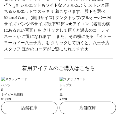
•*¨*•.¸¸♬︎ シルエットもワイドなフォルムより ストンと落
ちるシルエットでスッキリ 着こなせます、股下も選べ
52cm.47cm。 (着用サイズ) タンクトップ/プルオーバー:M
サイズ パンツ:Sサイズ/股下52㌢ ⭐︎★アイコン（名前の横
にある丸い写真）を クリックして頂くと過去のコーディ
ネートが ご覧になれます！ また、その横にある 「イトー
ヨーカドー八王子店」を クリックして頂くと、八王子店
スタッフ ほかのコーデがご覧になれます☆★
着用アイテムのご購入はこちら
パンツ
トップス
S
M
ネイビー系花柄
黒
¥1,089
¥720
店舗在庫
店舗在庫