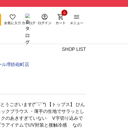
0
お気に入り
カタログ
ログイン
カート
メニュー
SHOP LIST
ール堺鉄砲町店
うございます(*´▽`*) 【トップス】 ひん
ネックブラウス ・薄手の生地でサラッとし
ックのあきすぎていない Ꮩ字切り込みで
プラアイテムでUV対策と接触冷感 なの