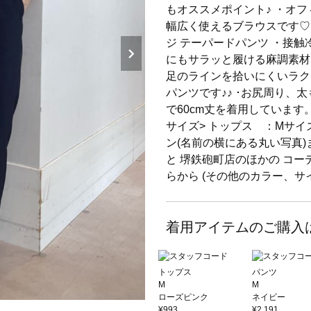
もオススメポイント♪ ・オ
幅広く使えるブラウスです♡
ジ テーパードパンツ ・接触
にもサラッと履ける麻調素材
足のラインを拾いにくいラ
パンツです♪♪ ･お尻周り、太
で60cm丈を着用しています
サイズ> トップス ：Mサイ
ン(名前の横にある丸い写真)
と 堺鉄砲町店のほかの コー
らから (その他のカラー、
着用アイテムのご購入
トップス
パンツ
M
M
ローズピンク
ネイビー
¥993
¥2,191