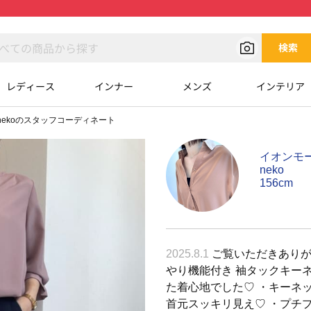
検索
レディース
インナー
メンズ
インテリア
nekoのスタッフコーディネート
イオンモ
neko
156cm
2025.8.1
ご覧いただきありがと
やり機能付き 袖タックキー
た着心地でした♡ ・キーネ
首元スッキリ見え♡ ・プチ