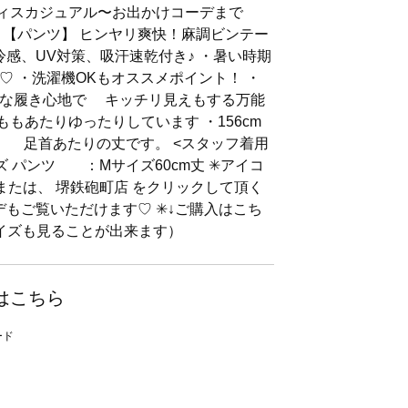
フィスカジュアル〜お出かけコーデまで
 【パンツ】 ヒンヤリ爽快！麻調ビンテー
冷感、UV対策、吸汗速乾付き♪ ・暑い時期
♡ ・洗濯機OKもオススメポイント！ ・
クな履き心地で キッチリ見えもする万能
ももあたりゆったりしています ・156cm
。 足首あたりの丈です。 <スタッフ着用
ズ パンツ ：Mサイズ60cm丈 ✳アイコ
または、 堺鉄砲町店 をクリックして頂く
デもご覧いただけます♡ ✳↓ご購入はこち
サイズも見ることが出来ます）
はこちら